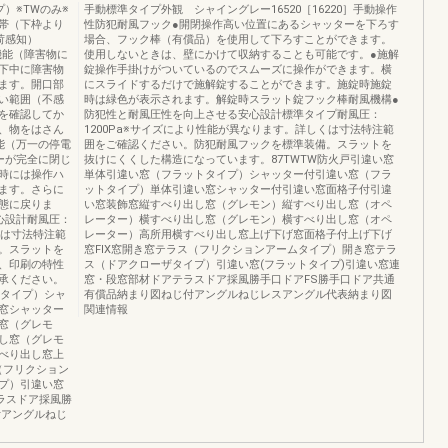
）※TWのみ※
手動標準タイプ外観 シャイングレー16520［16220］手動操作
帯（下枠より
性防犯耐風フック●開閉操作高い位置にあるシャッターを下ろす
荷感知）
場合、フック棒（有償品）を使用して下ろすことができます。
知機能（障害物に
使用しないときは、壁にかけて収納することも可能です。●施解
下中に障害物
錠操作手掛けがついているのでスムーズに操作ができます。横
ます。開口部
にスライドするだけで施解錠することができます。施錠時施錠
い範囲（不感
時は緑色が表示されます。解錠時スラット錠フック棒耐風機構●
を確認してか
防犯性と耐風圧性を向上させる安心設計標準タイプ耐風圧：
、物をはさん
1200Pa※サイズにより性能が異なります。詳しくは寸法特注範
能（万一の停電
囲をご確認ください。防犯耐風フックを標準装備。スラットを
ーが完全に閉じ
抜けにくくした構造になっています。87TWTW防火戸引違い窓
時には操作ハ
単体引違い窓（フラットタイプ）シャッター付引違い窓（フラ
ます。さらに
ットタイプ）単体引違い窓シャッター付引違い窓面格子付引違
態に戻りま
い窓装飾窓縦すべり出し窓（グレモン）縦すべり出し窓（オペ
心設計耐風圧：
レーター）横すべり出し窓（グレモン）横すべり出し窓（オペ
くは寸法特注範
レーター）高所用横すべり出し窓上げ下げ窓面格子付上げ下げ
。スラットを
窓FIX窓開き窓テラス（フリクションアームタイプ）開き窓テラ
、印刷の特性
ス（ドアクローザタイプ）引違い窓(フラットタイプ)引違い窓連
承ください。
窓・段窓部材ドアテラスドア採風勝手口ドアFS勝手口ドア共通
トタイプ）シャ
有償品納まり図ねじ付アングルねじレスアングル代表納まり図
窓シャッター
関連情報
窓（グレモ
し窓（グレモ
べり出し窓上
（フリクション
プ）引違い窓
ラスドア採風勝
付アングルねじ