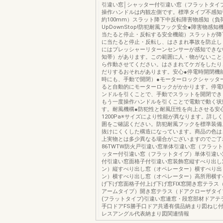
引違い窓│シャッター付引違い窓（フラットタイプ
操作ハンドルは内観左側です。標準タイプ不感知
約100mm）スラット降下中反転障害物感知（負
UpDownStop!防犯耐風フック安全●障害物感
当たると停止・反転する安全機能）スラットが降
に当たると停止・反転し、はさまれ事故を防止し
にはプレッシャーリターンセンサーが感知できな
知帯）があります。この範囲に人・物がないこと
ら作動させてください。はさまれてケガをしたり
だりするおそれがあります。安心●停電時開閉機
時にも、手動で開閉）●モーターロックシャッタ
ると自動的にモーターロックがかかります。停電
ンドルを引くことで、手動でスラットを開閉でき
もう一度操作ハンドルを引くことで電動で動く状
す。耐風機構●防犯性と耐風圧性を向上させる安
1200Pa※サイズにより性能が異なります。詳し
囲をご確認ください。防犯耐風フックを標準装備
抜けにくくした構造になっています。商品の色は
上実物とは多少異なる場合がございますのでご了
86TWTW防火戸引違い窓単体引違い窓（フラッ
ッター付引違い窓（フラットタイプ）単体引違い
付引違い窓面格子付引違い窓装飾窓縦すべり出し
ン）縦すべり出し窓（オペレーター）横すべり出
ン）横すべり出し窓（オペレーター）高所用横す
げ下げ窓面格子付上げ下げ窓FIX窓開き窓テラス
アームタイプ）開き窓テラス（ドアクローザタイ
(フラットタイプ)引違い窓連窓・段窓部材ドアテ
手口ドアFS勝手口ドア共通有償品納まり図ねじ
レスアングル代表納まり図関連情報