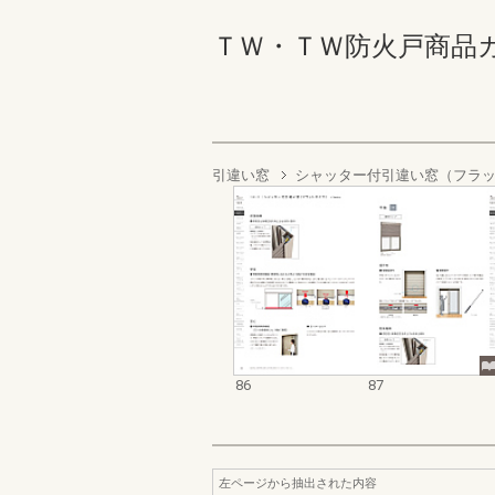
ＴＷ・ＴＷ防火戸商品カタログ
引違い窓
シャッター付引違い窓（フラ
86
87
左ページから抽出された内容