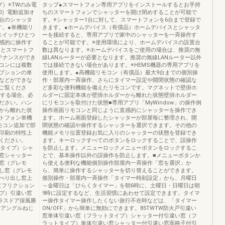
）※TWのみ電
タップ●スマートフォン専用アプリをインストールするとお手持
20］電動追加オ
ちのスマートフォンでシャッターを開け閉めすることが可能で
台のシャッタ
す。※シャッター1台に対して、スマートフォンを6台まで登録で
す。●単機能リ
きます。●ホームデバイス（有償品）ホームデバイスとシャッタ
スイッチひとつ
ーを接続すると、専用アプリで家中のシャッターを一斉操作す
感的に操作す
ることが可能です。※使用環境により、ホームデバイスの設置台
ンとスマートフ
数は異なります。※ホームデバイスをご使用の場合は、推奨の無
テナンスができ
線LANルーターが必要となります。推奨の無線LANルーター以外
コンには複数
では接続できない場合があります。※HEMS機器の専用アプリを
プションの単
使用します。●高機能リモコン（有償品）最大9台までの個別操
などができな
作・部屋内一斉操作、さらにタイマー設定や開閉状態の確認な
ご覧くださ
ど多彩な便利機能を備えたリモコンです。マグネットで壁掛ホ
作する場合、必
ルダーに固定本体が壁掛ホルダーから離れた状態壁掛ホルダー
ださい。ハン
にリモコンを取付けた状態■専用アプリ「MyWindow」の操作例
から離れた状
操作画面リモコンと同じように直感的にシャッターを操作でき
トフォン単機
ます。ホーム画面登録したシャッターが部屋毎に整理され、開
モコン追加で部
閉状態の確認や操作するシャッターを選択できます。その他の
印刷の特性上
機能メモリ位置登録お気に入りのシャッターの状態を登録でき
ください。
ます。キーロックすべてのボタンをロックすることで、誤操作
トタイプ）シャ
を防止します。メニューロックメニューボタンをロックするこ
窓シャッター
とで、基本操作以外の誤操作を防止します。■メニューボタンか
窓（グレモ
ら使える便利な機能個別操作部屋内一斉操作「窓を選択」か
し窓（グレモ
ら、簡単に操作するシャッターを切り替えることができます。
べり出し窓上
個別操作・部屋内一斉操作「タイマー時刻設定」から、月曜日
（フリクション
～金曜日は「ひらくタイマー」を朝6時に、土曜日・日曜日は朝
プ）引違い窓
9時に設定するなど、生活習慣にあわせて設定できます。タイマ
ラスドア採風勝
ー操作タイマー操作したくない旅行不在時などは、「タイマー
付アングルねじ
ON/OFF」から簡単に無効にできます。85TWTW防火戸引違い
窓単体引違い窓（フラットタイプ）シャッター付引違い窓（フ
ラットタイプ）単体引違い窓シャッター付引違い窓面格子付引