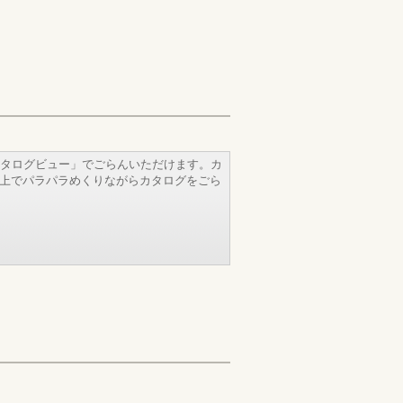
タログビュー」でごらんいただけます。カ
b上でパラパラめくりながらカタログをごら