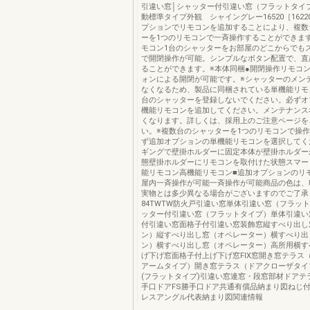
引違い窓│シャッター付引違い窓（フラットタイプ
動標準タイプ外観 シャイングレー16520［162
プションでリモコンを追加することにより、複数
ーを1つのリモコンで一斉操作することができま
モコン1台のシャッターをお部屋のどこからでも
で開閉操作が可能。シンプルなボタン配置で、直
ることができます。※本体同梱●開閉操作リモコ
ォンによる開閉が可能です。※シャッターのメン
なくなるため、製品に同梱されている単機能リモ
台のシャッターを登録しないでください。必ずオ
機能リモコンを追加してください。メンテナンス
くなります。詳しくは、採用上のご注意ページを
い。※複数台のシャッターを1つのリモコンで操
ず追加オプションの単機能リモコンを選択してく
ギングで壁掛ホルダーに固定本体が壁掛ホルダー
態壁掛ホルダーにリモコンを取付けた状態スマー
能リモコン高機能リモコン■追加オプションのリ
屋内一斉操作が可能一斉操作が可能商品の色は、
実物とは多少異なる場合がございますのでご了承
84TWTW防火戸引違い窓単体引違い窓（フラッ
ッター付引違い窓（フラットタイプ）単体引違い
付引違い窓面格子付引違い窓装飾窓縦すべり出し
ン）縦すべり出し窓（オペレーター）横すべり出
ン）横すべり出し窓（オペレーター）高所用横す
げ下げ窓面格子付上げ下げ窓FIX窓開き窓テラス
アームタイプ）開き窓テラス（ドアクローザタイ
(フラットタイプ)引違い窓連窓・段窓部材ドアテ
手口ドアFS勝手口ドア共通有償品納まり図ねじ
レスアングル代表納まり図関連情報