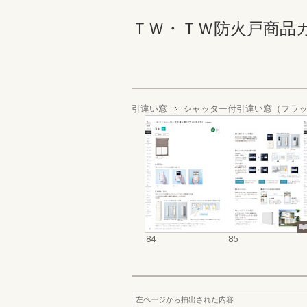
ＴＷ・ＴＷ防火戸商品カタログ
引違い窓
シャッター付引違い窓（フラ
84
85
左ページから抽出された内容