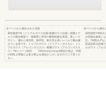
左ページから抽出された内容
右ページから抽出
高性能窓TW［トリプルガラス仕様/複層ガラス仕様］樹脂とア
高性能窓TW防火
ルミの複合構造で、樹脂窓と同等の断熱性能を実現。美しいデ
火性能を確保しな
ザイン、優れた採光性、操作性、耐久性を高いレベルで兼ね備
立。TW防火戸は
えている窓です。トリプルガラス（クリプトンガス入り）トリ
臣認定防火設備で
プルガラス（アルゴンガス入り）複層ガラス（アルゴンガス入
ルガラス（アルゴ
り）TWシリーズ紹介 TWSeriesLineup4商品の色は、印刷
の特性上実物とは多少異なる場合がございますのでご了承くだ
さい。