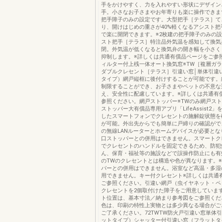
手をかけやすく、力を入れやすい形状にデザイン
手。小さなお子さまやお年寄りも楽に操作できま
把手障子のみの設定です。大型把手［テラス］て
り、開けはじめの重さが40%軽くなるアシスト把
で楽に開閉できます。※2枚建の把手障子のみの
スト把手［テラス］特注品外気温を感知して換気
閉。外気温が低くなると換気弁の開き幅を小さく
抑制します。※詳しくは共通有償品ページをご参
ィルター付上桟一体オート換気窓※TW［複層ガ
ダブルクレセント［テラス］引違い窓│単体引違
タイプ）網戸縦框に後付けすることが可能です。
制限することができ、お子さまやペットの不意な
え、安全性に配慮しています。※詳しくは共通有
参照ください。網戸ストッパー※TWのみ網戸ス
ストッパー大有償品専用アプリ「LifeAssist2
したスマートフォンでクレセントの施解錠状態を
が可能。外出先からでも簡単に戸締りの確認がで
の無線LANルーターとホームデバイスが必要とな
口ストッパーとの併用はできません。スマートク
でクレセントのハンドルを固定できるため、防犯
ん、保育・福祉等の施設などで誤操作防止にも有
のTWのクレセントとは構造や色が異なります。
パーとの併用はできません。浴室など高温・多湿
用できません。キー付クレセント※詳しくは共通
ご参照ください。引違い網戸（虫イヤネット・ペ
クレセントを2個取付けた障子をご用意していま
ト位置は、基本寸法／納まり参考図をご参照くだ
色は、印刷の特性上実物とは多少異なる場合がご
ご了承ください。72TWTW防火戸引違い窓単体
ットタイプ）シャッター付引違い窓（フラットタ