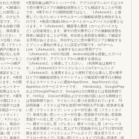
された大型把
※受賞対象は網戸ストッパーです。アプリのダウンロードはコチ
す。※2枚建の
ラ窓や勝手口ドアの施解錠状態をどこでも確認することが可能
この原理によ
です。※障子やドアの開閉状態ではなく、「LifeAssist2」と連
手。小さな力
携しているクレセントやサムターンの施解錠状態を検知するも
設定です。アシ
のです。※推奨の無線LANルーターとホームデバイスが必要とな
弁を自動で開
ります。※「LifeAssist2」機器導入費用（ホームデバイスな
し、換気量を
ど）は別途発生します。家中の窓や勝手口ドアの施解錠状態を
照ください。フ
簡単に確認することが可能。外出前も各部屋を移動して確認す
ラス仕様］のみ
る手間がありません。外出中などに窓や勝手口ドアが解錠する
い窓（フラット
とプッシュ通知が来るように設定が可能です。IoTホーム
網戸の動きを
Link「LifeAssist2」を操作するための専用アプリ
飛び出しを抑
「LifeAssist2」※iOS10以降、Android6以降を搭載したデバイ
償品ページをご
スが必要です。アプリストアから検索する場合は
トッパー小網戸
「LifeAssist2」と検索してください。（利用料金は無料で
」をインストール
す。）LifeAssist2スマートクレセントとIoTホームリンク
確認すること
「LifeAssist2」を連携するとより便利で安心な暮らし窓や勝手
きます。※推奨
口ドアの施解錠状態をスマートフォンで確認窓や勝手口が解錠
ります。※小開
するとスマートフォンに通知※AppStore、AppStoreロゴは、
レセントキー
AppleInc.のサービスマークです。 ※Androidは、GooglePlay
効果はもちろ
およびGooglePlayロゴ、GoogleLLCの商標または登録商標で
効です。※通常
す。※iOSは、Ciscoの米国およびその他の国における商標また
※小開口ストッ
は登録商標であり、ライセンスに基づき使用されています。73
の場所では使
説明画像・イラストはTWを使用TWTW防火戸引違い窓単体引違
有償品ページを
い窓（フラットタイプ）シャッター付引違い窓（フラットタイ
ットネット）
プ）単体引違い窓シャッター付引違い窓面格子付引違い窓装飾
す。※クレセン
窓縦すべり出し窓（グレモン）縦すべり出し窓（オペレータ
さい。商品の
ー）横すべり出し窓（グレモン）横すべり出し窓（オペレータ
ざいますので
ー）高所用横すべり出し窓上げ下げ窓面格子付上げ下げ窓FIX窓
引違い窓（フラ
開き窓テラス（フリクションアームタイプ）開き窓テラス（ド
イプ）単体引
アクローザタイプ）引違い窓(フラットタイプ)引違い窓連窓・段