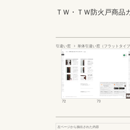
ＴＷ・ＴＷ防火戸商品カタログ
引違い窓
単体引違い窓（フラットタイ
72
73
左ページから抽出された内容