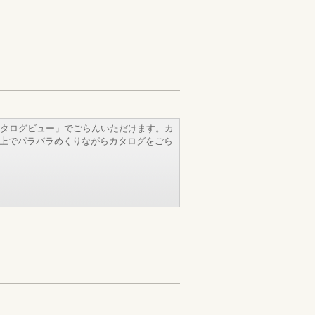
タログビュー」でごらんいただけます。カ
b上でパラパラめくりながらカタログをごら