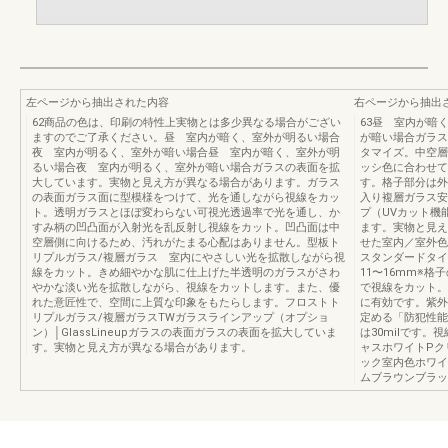
左ページから抽出された内容
右ページから抽出
62商品の色は、印刷の特性上実物とは多少異なる場合がござい
63昼 室内が暗
ますのでご了承ください。昼 室内が暗く、室外が明るい場合
が暗い場合ガラス
夜 室内が明るく、室外が暗い場合昼 室内が暗く、室外が明
タマイズ。中空層
るい場合夜 室内が明るく、室外が暗い場合ガラスの表面を拡
ッシ色に合わせて
大しています。実物と見え方が異なる場合があります。ガラス
す。格子部分は外
の表面ガラス面に型模様をつけて、光を通しながら視線をカッ
入り複層ガラス安
ト。透明ガラスとほぼ変わらない可視光透過率で光を通し、か
プ（UVカット機
すみ柄の凹凸面が入射光を乱反射し視線をカット。凹凸面は中
ます。実物と見え
空層側に向けるため、汚れがたまる心配はありません。型板ト
せた室内／室外色
リプルガラス/複層ガラス 室内にやさしい光を拡散しながら視
スタンダードタイ
線をカット。きめ細やかな肌に仕上げた半透明のガラスがさわ
11〜16mm※
やかな淡い光を拡散しながら、視線をカットします。また、優
で視線をカット。
れた意匠性で、空間に上質な印象をもたらします。フロストト
に有効です。紫外
リプルガラス/複層ガラスTWガラスラインアップ（オプショ
定める「防犯性能
ン）│GlassLineupガラスの表面ガラスの表面を拡大していま
は30milです
す。実物と見え方が異なる場合があります。
ャスホワイトPク
ック室内色ホワイ
ムブラウンブラッ