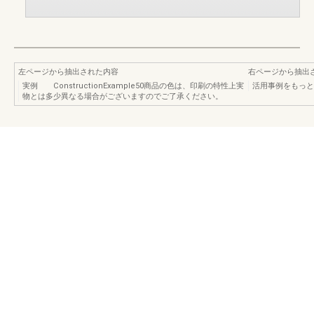
左ページから抽出された内容
右ページから抽出
実例 ConstructionExample50商品の色は、印刷の特性上実
活用事例をもっと
物とは多少異なる場合がございますのでご了承ください。