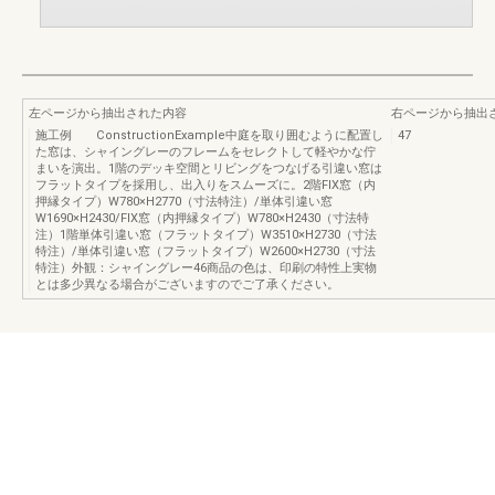
左ページから抽出された内容
右ページから抽出
施工例 ConstructionExample中庭を取り囲むように配置し
47
た窓は、シャイングレーのフレームをセレクトして軽やかな佇
まいを演出。1階のデッキ空間とリビングをつなげる引違い窓は
フラットタイプを採用し、出入りをスムーズに。2階FIX窓（内
押縁タイプ）W780×H2770（寸法特注）/単体引違い窓
W1690×H2430/FIX窓（内押縁タイプ）W780×H2430（寸法特
注）1階単体引違い窓（フラットタイプ）W3510×H2730（寸法
特注）/単体引違い窓（フラットタイプ）W2600×H2730（寸法
特注）外観：シャイングレー46商品の色は、印刷の特性上実物
とは多少異なる場合がございますのでご了承ください。