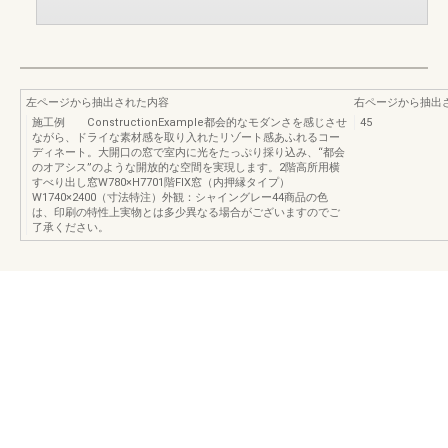
左ページから抽出された内容
右ページから抽出
施工例 ConstructionExample都会的なモダンさを感じさせ
45
ながら、ドライな素材感を取り入れたリゾート感あふれるコー
ディネート。大開口の窓で室内に光をたっぷり採り込み、“都会
のオアシス”のような開放的な空間を実現します。2階高所用横
すべり出し窓W780×H7701階FIX窓（内押縁タイプ）
W1740×2400（寸法特注）外観：シャイングレー44商品の色
は、印刷の特性上実物とは多少異なる場合がございますのでご
了承ください。