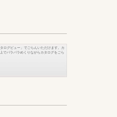
タログビュー」でごらんいただけます。カ
b上でパラパラめくりながらカタログをごら