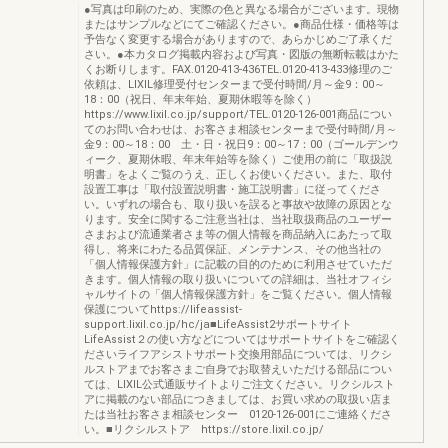
●写真は印刷のため、実際の色と異なる場合がございます。現物
またはサンプルなどにてご確認ください。●商品仕様・価格等は
予告なく変更する場合がありますので、あらかじめご了承くだ
さい。●本カタログ掲載内容および写真・図版の無断転載はかた
くお断りします。FAX.0120-413-436TEL.0120-413-433修理のご
依頼は、LIXIL修理受付センターまで受付時間/月～金9：00～
18：00（祝日、年末年始、夏期休暇等を除く）
https://www.lixil.co.jp/support/TEL.0120-126-001商品につい
てのお問い合わせは、お客さま相談センターまで受付時間/月～
金9：00～18：00 土・日・祝日9：00～17：00（ゴールデンウ
ィーク、夏期休暇、年末年始等を除く）ご使用の前に「取扱説
明書」をよくご覧のうえ、正しくお使いください。また、取付
設置工事は「取付設置説明書・施工説明書」に従ってくださ
い。いずれの場合も、取り扱いを誤ると事故や故障の原因とな
ります。安全に関するご注意当社は、当社取扱商品のユーザー
さまおよび流通業者さま等の個人情報を商品納入にあたって取
得し、将来にわたる品質保証、メンテナンス、その他当社の
「個人情報保護方針」に記載の目的のために利用させていただ
きます。個人情報の取り扱いについての詳細は、当社オフィシ
ャルサイトの「個人情報保護方針」をご覧ください。個人情報
保護についてhttps://lifeassist-
support.lixil.co.jp/hc/ja■LifeAssist2サポートサイト
LifeAssist２の使い方などについてはサポートサイトをご確認く
ださいライフアシストサポート交換用部品については、リクシ
ルストアまでお客さまご自身でお取替えいただける部品につい
ては、LIXIL公式通販サイトよりご注文ください。リクシルスト
アに掲載のない部品につきましては、お買い求めの取扱い店ま
たは当社お客さま相談センター 0120-126-001にご連絡くださ
い。■リクシルストア https://store.lixil.co.jp/