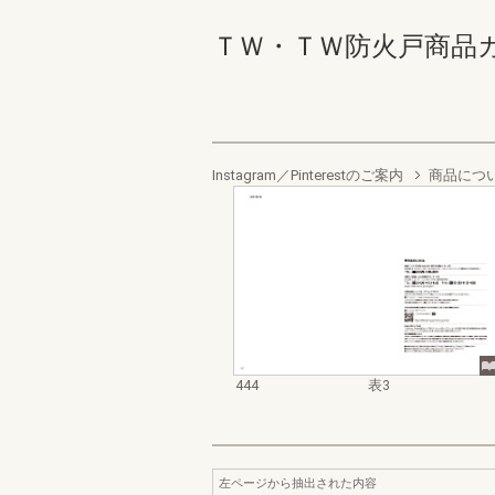
ＴＷ・ＴＷ防火戸商品カタログ
Instagram／Pinterestのご案内
商品につ
444
表3
左ページから抽出された内容