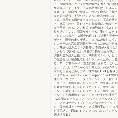
煙窓のワイヤー、網戸の網、網押さえゴムなどの
＊BL認定商品については別途定められた保証期
免責事項によります。＊本商品保証は、日本国内
有効です。修理のご相談先について商品に不具合
が必要な場合、下記の例のように商品の組み立て
け等に起因する場合がありますので、不具合状態
上、施工された（取付けた）業者様にご相談くだ
な例予想されることご相談（修理依頼）先□ ドア
整が適切でなく、開閉が軽すぎる、重い、または
（ねじのゆるみ） □ 障子の建て付け調整が不十
があく、障子の走りが悪い、または施錠しにくい。
シの雨戸錠の穴位置調整が不十分なために雨戸錠
い。商品の組み立て・調整等の 不備がある場合
工された（取付けた） 業者様□ 鴨居の垂れ下が
調整限度を超えた狂いにより開閉できない、しにく
の強度および補強板取付けが不十分なため、出窓
る。 □ ドア枠が水平・垂直に施工されていない
くい、またはドア下から光が見える。商品の取付
備がある場合があります。株式会社LIXILお客さ
ジはこちら www.lixil.co.jp/support/TW
体引違い窓（フラットタイプ）シャッター付引違
トタイプ）単体引違い窓シャッター付引違い窓面
窓装飾窓縦すべり出し窓（グレモン）縦すべり出
ーター）横すべり出し窓（グレモン）横すべり出
ーター）高所用横すべり出し窓上げ下げ窓面格子
FIX窓開き窓テラス（フリクションアームタイプ
（ドアクローザタイプ）引違い窓(フラットタイプ
窓・段窓部材ドアテラスドア採風勝手口ドアFS
有償品納まり図ねじ付アングルねじレスアングル
関連情報432