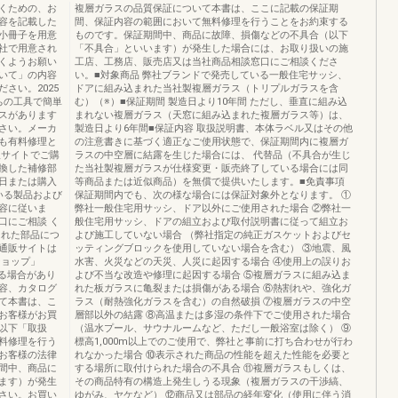
くための、お
複層ガラスの品質保証について本書は、ここに記載の保証期
容を記載した
間、保証内容の範囲において無料修理を行うことをお約束する
小冊子を用意
ものです。保証期間中、商品に故障、損傷などの不具合（以下
社で用意され
「不具合」といいます）が発生した場合には、お取り扱いの施
くようお願い
工店、工務店、販売店又は当社商品相談窓口にご相談くださ
いて」の内容
い。■対象商品 弊社ブランドで発売している一般住宅サッシ、
さい。2025
ドアに組み込まれた当社製複層ガラス（トリプルガラスを含
ちの工具で簡単
む）（※）■保証期間 製造日より10年間 ただし、垂直に組み込
スがあります
まれない複層ガラス（天窓に組み込まれた複層ガラス等）は、
さい。メーカ
製造日より6年間■保証内容 取扱説明書、本体ラベル又はその他
も有料修理と
の注意書きに基づく適正なご使用状態で、保証期間内に複層ガ
販サイトでご購
ラスの中空層に結露を生じた場合には、 代替品（不具合が生じ
換した補修部
た当社製複層ガラスが仕様変更・販売終了している場合には同
日または購入
等商品または近似商品）を無償で提供いたします。■免責事項
いる製品および
保証期間内でも、次の様な場合には保証対象外となります。 ①
容に従いま
弊社一般住宅用サッシ、ドア以外にご使用された場合 ②弊社一
口にご相談 く
般住宅用サッシ、ドアの組立および取付説明書に従って組立お
された部品につ
よび施工していない場合 （弊社指定の純正ガスケットおよびセ
通販サイトは
ッティングブロックを使用していない場合を含む） ③地震、風
ショップ」
水害、火災などの天災、人災に起因する場合 ④使用上の誤りお
なる場合があり
よび不当な改造や修理に起因する場合 ⑤複層ガラスに組み込ま
容、カタログ
れた板ガラスに亀裂または損傷がある場合 ⑥熱割れや、強化ガ
て本書は、こ
ラス（耐熱強化ガラスを含む）の自然破損 ⑦複層ガラスの中空
お客様がお買
層部以外の結露 ⑧高温または多湿の条件下でご使用された場合
以下「取扱
（温水プール、サウナルームなど、ただし一般浴室は除く） ⑨
料修理を行う
標高1,000m以上でのご使用で、弊社と事前に打ち合わせが行わ
お客様の法律
れなかった場合 ⑩表示された商品の性能を超えた性能を必要と
間中、商品に
する場所に取付けられた場合の不具合 ⑪複層ガラスもしくは、
ます）が発生
その商品特有の構造上発生しうる現象（複層ガラスの干渉縞、
さい。お買い
ゆがみ、ヤケなど） ⑫商品又は部品の経年変化（使用に伴う消