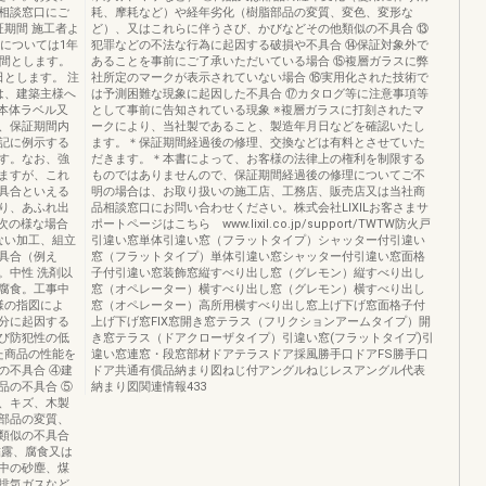
相談窓口にご
耗、摩耗など）や経年劣化（樹脂部品の変質、変色、変形な
証期間 施工者よ
ど）、又はこれらに伴うさび、かびなどその他類似の不具合 ⑬
品については1年
犯罪などの不法な行為に起因する破損や不具合 ⑭保証対象外で
年間とします。
あることを事前にご了承いただいている場合 ⑮複層ガラスに弊
とします。 注
社所定のマークが表示されていない場合 ⑯実用化された技術で
は、建築主様へ
は予測困難な現象に起因した不具合 ⑰カタログ等に注意事項等
本体ラベル又
として事前に告知されている現象 ※複層ガラスに打刻されたマ
、保証期間内
ークにより、当社製であること、製造年月日などを確認いたし
記に例示する
ます。＊保証期間経過後の修理、交換などは有料とさせていた
す。なお、強
だきます。＊本書によって、お客様の法律上の権利を制限する
ますが、これ
ものではありませんので、保証期間経過後の修理についてご不
具合といえる
明の場合は、お取り扱いの施工店、工務店、販売店又は当社商
り、あふれ出
品相談窓口にお問い合わせください。株式会社LIXILお客さまサ
次の様な場合
ポートページはこちら www.lixil.co.jp/support/TWTW防火戸
ない加工、組立
引違い窓単体引違い窓（フラットタイプ）シャッター付引違い
具合（例え
窓（フラットタイプ）単体引違い窓シャッター付引違い窓面格
。中性 洗剤以
子付引違い窓装飾窓縦すべり出し窓（グレモン）縦すべり出し
腐食。工事中
窓（オペレーター）横すべり出し窓（グレモン）横すべり出し
様の指図によ
窓（オペレーター）高所用横すべり出し窓上げ下げ窓面格子付
分に起因する
上げ下げ窓FIX窓開き窓テラス（フリクションアームタイプ）開
び防犯性の低
き窓テラス（ドアクローザタイプ）引違い窓(フラットタイプ)引
た商品の性能を
違い窓連窓・段窓部材ドアテラスドア採風勝手口ドアFS勝手口
の不具合 ④建
ドア共通有償品納まり図ねじ付アングルねじレスアングル代表
品の不具合 ⑤
納まり図関連情報433
、キズ、木製
部品の変質、
類似の不具合
結露、腐食又は
中の砂塵、煤
排気ガスなど