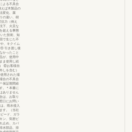
による不具合
例えば木製品の
法変化、腐
リの違い、樹
可抗力（例え
沈下、火災な
を超える事態
ていた技術、知
因で生じた不
害や、キクイム
⑪ 引き渡し後
なかったこと
品が、使用中
まま使用し続
） ⑫お客様自
外しを含む）
に使用された場
場合の不具合
＊保証期間経
す。＊本書に
はありません
合は、お取り
窓口にお問い
ては、雨水侵入
ます。（当社
、ビード、ガラ
キン、気密ピ
れ止め、カバ
排水部品、排