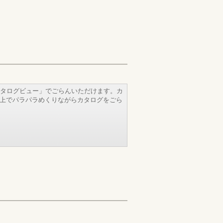
タログビュー」でごらんいただけます。カ
b上でパラパラめくりながらカタログをごら