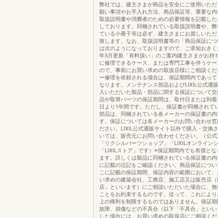
弊社では、建主さまが商品を安全にご使用いただ
願い事項やお手入れ方法、商品保証等、重要な内
取扱説明書や消費者のための必要情報を記載した
しております。同梱されている取扱説明書や、弊
ている小冊子等は必ず、建主さまにお渡しいただ
致します。なお、取扱説明書等の「商品保証につ
は次のようになっておりますので、ご承知おきくだ
年5月更新「有料扱い」のご案内建主さまがお持
に修理できるケース、または専門工事を伴うケー
ので、事前にお買い求めの取扱店様にご相談くだ
ー修理を依頼される場合は、保証期間内であって
なります。メンテナンス部品およびLIXIL公式通
入いただいた製品・部品に関する保証について交
品や取替パーツの保証期間は、取付日または到着
日より1年間です。ただし、保証書が同梱されて
部品は、同梱されている各メーカーの保証書の内
す。保証については各メーカーのお問い合わせ窓
ださい。LIXIL公式通販サイト以外で購入・交換
いては、販売元にお問い合わせください。（公式
「リクシルパーツショップ」「LIXILオンライン
「LIXILストア」です）※保証期間内でも有償と
ます。詳しくは製品に同梱されている保証書の内
に記載の注記をご確認ください。商品保証につい
こに記載の保証期間、保証内容の範囲において、
い求めの建築会社、工務店、施工店又は販売店（
店」といいます）にご相談いただいた場合に、無
ことをお約束するものです。従って、これにより
上の権利を制限するものではありません。保証期
故障、損傷などの不具合（以下「不具合」といい
した場合には、お買い求めの取扱店にご相談くだ