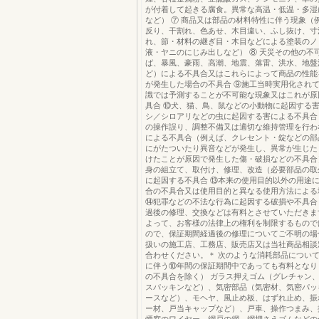
が付着して起きる腐食。異常な高温・低温・多湿
など） ⑦ 商品又は部品の材料特性に伴う現象（
反り、干割れ、色あせ、木目違い、ふし抜け、寸
れ、節・材料の継ぎ目・木目などによる塗装のノ
液・ヤニのにじみ出しなど） ⑧ 天災その他の不
ば、暴風、豪雨、高潮、地震、落雷、洪水、地盤
ど）による不具合又はこれらによって商品の性能
が発生した場合の不具合 ⑨施工当時実用化され
識では予測することが不可能な現象又はこれが原
具合 ⑩犬、猫、鳥、鼠などの小動物に起因する
シ／シロアリなどの虫に起因する害による不具合 
の操作誤り、調整不備又は適切な維持管理を行わ
による不具合（例えば、クレセント・錠などの部
にがたついたり異音などが発生し、異常が生じた
けたことが原因で発生した傷・破損などの不具合
身の組立て、取付け、修理、改造（必要部品の取
に起因する不具合 ⑬本来の使用目的以外の用途
合の不具合又は使用目的と異なる使用方法による
⑭犯罪などの不法な行為に起因する破損や不具合
過後の修理、交換などは有料とさせていただきま
よって、お客様の法律上の権利を制限するもので
ので、保証期間経過後の修理についてご不明の場
扱いの施工店、工務店、販売店又は当社商品相談
合わせください。＊ 次のような消耗部品につい
に伴う⑩年間の保証期間中であっても有料となり
の不具合を除く） ガラス押えゴム（グレチャン
スパッキンなど）、気密部品（気密材、気密パッ
ースなど）、モヘヤ、風止め板、はずれ止め、振
ー材、戸当キャップなど）、戸車、操作つまみ、