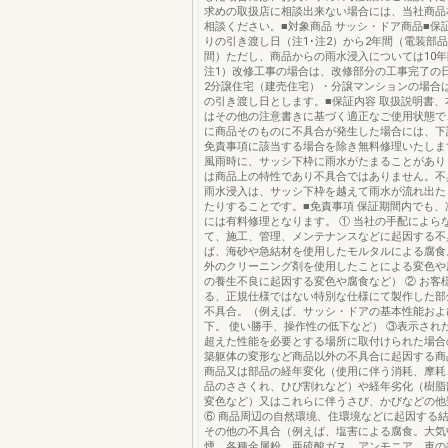
求めの取扱店に相談出来ない場合には、当社商品
相談ください。■対象商品 サッシ・ドア商品■保
りの引き渡し日（注1･注2）から2年間（電装部
間）ただし、商品からの雨水浸入については10
注1）改修工事の場合は、改修部分の工事完了の日
2分譲住宅（建売住宅）・分譲マンションの場合
の引き渡し日とします。■保証内容 取扱説明書、
はその他の注意書きに基づく適正なご使用状態で
に商品そのものに不具合が発生した場合には、下
免責事項に該当する場合を除き無料修理いたしま
風雨時に、サッシ下枠に雨水がたまることがあり
は商品上の特性であり不具合ではありません。不
雨水浸入は、サッシ下枠を越えて雨水が流れ出た
たりすることです。■免責事項 保証期間内でも、
には有料修理となります。 ① 当社の手配によら
て、施工、管理、メンテナンスなどに起因する不
ば、海砂や急結材を使用したモルタルによる腐食
外のクリーニング剤を使用したことによる変色や
の養生不良に起因する変色や腐食など） ② お客
る、正規仕様ではない特別な仕様にて製作した部
不具合。（例えば、サッシ・ドアの基本性能およ
下。 使い勝手、操作性の低下など） ③表示され
超えた性能を必要とする場所に取付けられた場合
築躯体の変形など商品以外の不具合に起因する商
商品又は部品の経年変化（使用に伴う消耗、摩耗
品のささくれ、ひび割れなど）や経年劣化（樹脂
変色など）又はこれらに伴うさび、かびなどの他
⑥ 商品周辺の自然環境、住環境などに起因する
その他の不具合（例えば、塩害による腐食。大気
煙、各種金属粉、亜硫酸ガス、アンモニア、車の