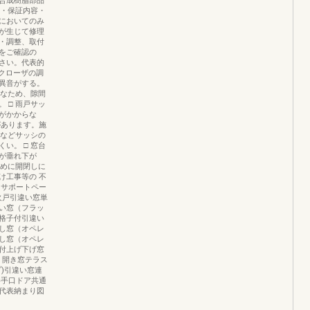
合成樹脂部品
間・保証内容・
においてのみ
が生じて修理
・調整、取付
をご確認の
さい。代表的
クローザの調
異音がする。
分なため、隙間
 □ 雨戸サッ
がかからな
があります。施
りなどサッシの
い。 □ 窓台
が垂れ下が
ために開閉しに
け工事等の 不
まサポートペー
TW防火戸引違い窓単
い窓（フラッ
格子付引違い
し窓（オペレ
し窓（オペレ
付上げ下げ窓
）開き窓テラス
)引違い窓連
勝手口ドア共通
代表納まり図