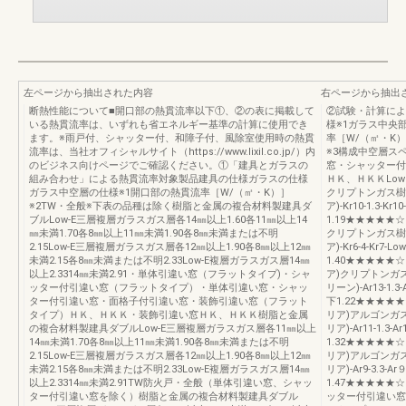
左ページから抽出された内容
右ページから抽出
断熱性能について■開口部の熱貫流率以下①、②の表に掲載して
②試験・計算によ
いる熱貫流率は、いずれも省エネルギー基準の計算に使用でき
様※1ガラス中央
ます。※雨戸付、シャッター付、和障子付、風除室使用時の熱貫
率［W/（㎡・K
流率は、当社オフィシャルサイト（https://www.lixil.co.jp/）内
※3構成中空層ス
のビジネス向けページでご確認ください。①「建具とガラスの
窓・シャッター付
組み合わせ」による熱貫流率対象製品建具の仕様ガラスの仕様
ＨＫ、ＨＫＫLowE3(
ガラス中空層の仕様※1開口部の熱貫流率［W/（㎡・K）］
クリプトンガス樹脂0
※2TW・全般※下表の品種は除く樹脂と金属の複合材料製建具ダ
ア)-Kr10-1.3-
ブルLow-E三層複層ガラスガス層各14㎜以上1.60各11㎜以上14
1.19★★★★★☆0.3
㎜未満1.70各8㎜以上11㎜未満1.90各8㎜未満または不明
クリプトンガス樹脂0
2.15Low-E三層複層ガラスガス層各12㎜以上1.90各8㎜以上12㎜
ア)-Kr6-4-Kr
未満2.15各8㎜未満または不明2.33Low-E複層ガラスガス層14㎜
1.40★★★★★☆0.
以上2.3314㎜未満2.91・単体引違い窓（フラットタイプ)・シャ
ア)クリプトンガス樹
ッター付引違い窓（フラットタイプ）・単体引違い窓・シャッ
リーン)-Ar13-1.
ター付引違い窓・面格子付引違い窓・装飾引違い窓（フラット
下1.22★★★★★☆0.
タイプ）ＨＫ、ＨＫＫ・装飾引違い窓ＨＫ、ＨＫＫ樹脂と金属
リア)アルゴンガス樹
の複合材料製建具ダブルLow-E三層複層ガラスガス層各11㎜以上
リア)-Ar11-1.3
14㎜未満1.70各8㎜以上11㎜未満1.90各8㎜未満または不明
1.32★★★★★☆0.3
2.15Low-E三層複層ガラスガス層各12㎜以上1.90各8㎜以上12㎜
リア)アルゴンガス樹
未満2.15各8㎜未満または不明2.33Low-E複層ガラスガス層14㎜
リア)-Ar9-3.3
以上2.3314㎜未満2.91TW防火戸・全般（単体引違い窓、シャッ
1.47★★★★★
ター付引違い窓を除く）樹脂と金属の複合材料製建具ダブル
ッター付引違い窓