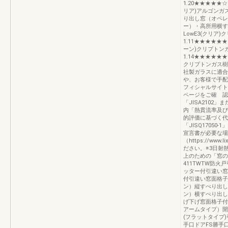
1.20★★★★★☆0.3
リア)アルゴンガス
り出し窓（オペレ
ー）・高所用横すべり出
LowE3(クリア)
1.11★★★★★★0.
ーン)クリプトンガ
1.14★★★★★★0.2
クリプトンガス樹脂0
社製ガラスに適合
や、お客様で手配
フィシャルサイト（ht
ページをご確 認く
「JISA210
内「熱貫流率及び
的評価に基づく代
「JISQ1705
宣言書が必要な場
（https://ww
ださい。※3日射
上のための「窓の
411TWTW防
ッター付引違い窓
付引違い窓面格子
ン）縦すべり出し
ン）横すべり出し
げ下げ窓面格子付
アームタイプ）開
(フラットタイプ
手口ドアFS勝手