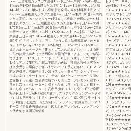
Low-E三層複層ガラスガス層各11㎜以上14㎜未満1.70各8㎜以上
トタイプ）ＨＫ、ＨＫＫ
11㎜未満1.90各8㎜未満または不明2.15Low-E複層ガラスガス層
LowE3(グリーン
14㎜以上2.33・単体引違い窓樹脂と金属の複合材料製建具ダブ
1.33★★★★★☆0.2
ルLow-E三層複層ガラスガス層各8㎜以上11㎜未満1.90各8㎜未満
ア)クリプトンガス樹
または不明2.15・シャッター付引違い窓樹脂と金属の複合材料
リア)-Kr9-1.3
製建具ダブルLow-E三層複層ガラスガス層各11㎜以上14㎜未満
1.39★★★★★☆0.
1.70各8㎜以上11㎜未満1.90各8㎜未満または不明2.15Low-E三層
クリプトンガス樹脂0
複層ガラスガス層各12㎜以上1.90各8㎜以上12㎜未満2.15各8㎜
ア)-Kr6-3・3-
未満または不明2.33Low-E複層ガラスガス層14㎜以上2.3314㎜未
1.57★★★★☆☆0.3
満2.91※1「ガス」とは、アルゴンガス又は熱伝導率がこれと同
リーン)アルゴンガ
等以下のものをいいます。※2本表は、一般社団法人日本サッシ
1.35★★★★★☆0.2
協会のホームページ内「建具とガラスの組み合わせ」による開
ア)アルゴンガス樹脂
口部の熱貫流率表（住宅用窓の簡易的評価による）でもご確認
ア)-Ar11-1.3-
できます。…1.10以下…1.50以下…1.90以下…2.33以下…2.91以下…
1.56★★★★☆☆0.3
3.49以下…4.07以下…4.65以下商品の色は、印刷の特性上実物と
リア)アルゴンガス樹
は多少異なる場合がございますのでご了承ください。410TWTW
リア)-Ar9-3.3
防火戸引違い窓単体引違い窓（フラットタイプ）シャッター付
1.61★★★★☆
引違い窓（フラットタイプ）単体引違い窓シャッター付引違い
ＴＦＴ・横すべり出し
窓面格子付引違い窓装飾窓縦すべり出し窓（グレモン）縦すべ
Kr10-LowE3
り出し窓（オペレーター）横すべり出し窓（グレモン）横すべ
0.98★★★★★★0.3
り出し窓（オペレーター）高所用横すべり出し窓上げ下げ窓面
クリプトンガス樹脂0
格子付上げ下げ窓FIX窓開き窓テラス（フリクションアームタイ
ア)-Kr8-4-Kr
プ）開き窓テラス（ドアクローザタイプ）引違い窓(フラットタ
1.13★★★★★★0.
イプ)引違い窓連窓・段窓部材ドアテラスドア採風勝手口ドアFS
リーン)クリプトン
勝手口ドア共通有償品納まり図ねじ付アングルねじレスアング
1.13★★★★★★0.
ル代表納まり図関連情報
ア)クリプトンガス樹
リーン)-Ar14-1.
下1.04★★★★★★0.
リア)アルゴンガス樹
リア)-Ar12-4-