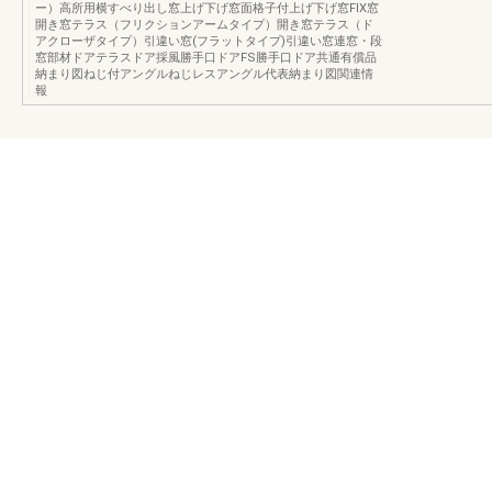
ー）高所用横すべり出し窓上げ下げ窓面格子付上げ下げ窓FIX窓
開き窓テラス（フリクションアームタイプ）開き窓テラス（ド
アクローザタイプ）引違い窓(フラットタイプ)引違い窓連窓・段
窓部材ドアテラスドア採風勝手口ドアFS勝手口ドア共通有償品
納まり図ねじ付アングルねじレスアングル代表納まり図関連情
報