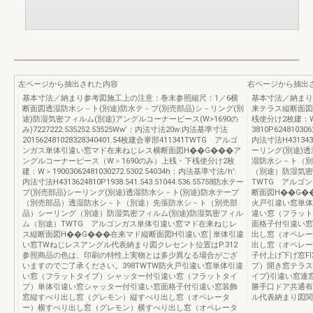
左ページから抽出された内容
右ページから抽出
基本寸法／納まり参考図施工上の注意：巻末参照縮尺：1／6横
基本寸法／納まり
断面図透湿防水シ－ト(別途)防水テ－プ(別売部品)シ－リング(別
来テラス縦断面図
途)防湿気密フィルム(別途)アングルコーナーピース(W>1690の
桟使分け2枚建：W
み)7227222.535252.53525Ww’：内法寸法20w:内法基準寸法
3810P62481030
201562481028328340401.54枚建合掌部411341TWTG アルゴ
内法寸法H431343
ンガス単体引違い窓マド在来ねじレス横断面図H��G���ア
ーリング(別途)
ングルコーナーピース（W＞1690のみ）上桟・下桟使分け2枚
湿防水シ－ト（別
建：W＞19003062481030272.5302.54034h：内法基準寸法/h’:
（別途）防湿気密
内法寸法H4313624810P1938.541.543.51044.536.55758防水テー
TWTG アルゴン
プ(別売部品)シーリング(別途)透湿防水シ－ト(別途)防水テープ
断面図H��G��
（別売部品）透湿防水シ－ト（別途）先張防水シ－ト（別売部
火戸引違い窓単体
品）シーリング（別途）防湿気密フィルム(別途)防湿気密フィル
違い窓（フラット
ム（別途）TWTG アルゴンガス単体引違い窓マド在来ねじレ
面格子付引違い窓
ス縦断面図H��G���在来マド縦断面図H引違い窓│単体引違
出し窓（オペレー
い窓TWねじレスアングル代表納まり図クレセント位置はP.312
出し窓（オペレー
参照商品の色は、印刷の特性上実物とは多少異なる場合がござ
子付上げ下げ窓F
いますのでご了承ください。398TWTW防火戸引違い窓単体引違
プ）開き窓テラス
い窓（フラットタイプ）シャッター付引違い窓（フラットタイ
イプ)引違い窓連
プ）単体引違い窓シャッター付引違い窓面格子付引違い窓装飾
勝手口ドア共通有
窓縦すべり出し窓（グレモン）縦すべり出し窓（オペレータ
ル代表納まり図関
ー）横すべり出し窓（グレモン）横すべり出し窓（オペレータ