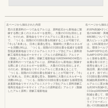
左ページから抽出された内容
右ページから抽出
窓の主要原料の一つであるアルミは、原料鉱石から新地金に製
約50%削減※2つく
錬する際に多くのエネルギーを使用し、大量のCO2を排出しま
造の6063材・異
す。そのため、新地金をリサイクルアルミに置き換えること
6063材につい
で、「つくる」段階のCO2排出量を削減することが可能です。
購入ビレットは算
｢今｣も｢未来｣も、日本に最適な窓を。製錬時に大量のエネルギ
は、LIXIL製造
ーを消費LIXILは、「つくる」段階のCO2排出量を低減する循環
出。環境ラベルプ
型低炭素新地金リサイクルアルミスクラップ含むアルミ原料溶
SuMPOEPD公式ペー
解工場再生地金ボーキサイト（アルミの原料鉱石）アルミナ
SuMPO-EPD-2
（製錬したアルミ原料）溶解工場新地金1GREENWINDOW窓の
ルミ形材を使用し
主要原料の一つであるアルミは、原料鉱石から新地金に製錬す
金属を取り出すこ
る際に多くのエネルギーを使用し、大量のCO2を排出します。
使用を減らすこと
そのため、新地金をリサイクルアルミに置き換えることで、
熱活用、夏の日射
「つくる」段階のCO2排出量を削減することが可能です。｢今｣
えます。捨てずに
も｢未来｣も、日本に最適な窓を。製錬時に大量のエネルギーを
CO2排出量の抑制
消費LIXILは、「つくる」段階のCO2排出量を低減する循環型低
削減効果原材料を
炭素新地金リサイクルアルミスクラップ含むアルミ原料溶解工
ルアルミに置き換
場再生地金ボーキサイト（アルミの原料鉱石）アルミナ（製錬
を約50％削減※2します
したアルミ原料）溶解工場新地金
CO2eqGREE
削減を通じて、環
は、ライフサイク
ライフカーボン）
高いCO2削減効