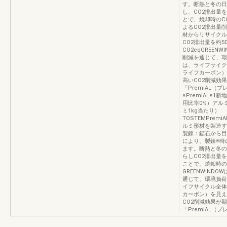
す。断熱と冬の日
し、CO2排出量
とで、焼却時のCO
よるCO2排出量
材からリサイクル
CO2排出量を約50％
CO2eqGREE
削減を通じて、環
は、ライフサイク
ライフカーボン）
高いCO2削減効
「PremiAL
※PremiAL※
用比率0%）アル
ミ1kg当たり）
TOSTEMPremiAL
ルミ形材を製造す
製錬：鉱石から目
により、製錬※時
ます。断熱と冬の
らしCO2排出量
ことで、焼却時の
GREENWIN
通じて、環境負荷
イフサイクル全体
カーボン）を見え
CO2削減効果が
「PremiAL