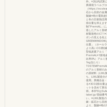
外。※2社内試算に
異環境ラベルプロ
（https://eco
石から目的の金属
製錬※時の電気使
と冬の日射熱活用
排出量を抑えます
制｢PremiAL
造したアルミ形材
材製造時のC7.1※3
ボンの見える化と
GREENWIND
出量」（ホールラ
より高いCO2削
型低炭素アルミ「
PremiAL※1
比率0%）アルミ
1kg当たり）
TOSTEMPremiAL
のアルミ形材のみ約
の原材料（LIXI
ち、LIXIL製造
使用。異種合金・
る※3CO2排出量
ットを含めて算出
得。本EPDはSuMP
label.jp/登録
い。※LIXIL
錬：鉱石から目的
より、製錬※時の