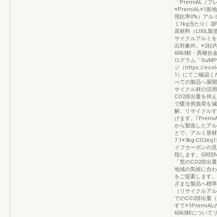
「PremiAL
※PremiAL※
用比率0%）アル
ミ1kg当たり）2約
原材料（LIXIL製
サイクルアルミを
出対象外。※2社内
6063材・異種
ログラム「SuMP
ジ（https://ecol
1）にてご確認く
べての製品へ展開
サイクル材の活用
CO2排出量を抑
で暖冷房負荷を減
解、リサイクルす
げます。｢Prem
から製造したアル
とで、アルミ形材
7.1※3kg-CO2e
イフカーボンの見
指します。GREE
「窓のCO2排出
地域の気候に合わ
をご提案します。
ざまな製品へ標準展
（リサイクルアル
でのCO2排出量（
すて※1PremiAL
6063材につい