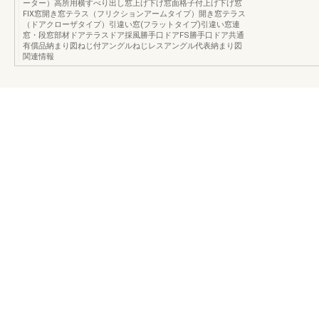
ーター）高所用横すべり出し窓上げ下げ窓面格子付上げ下げ窓
FIX窓開き窓テラス（フリクションアームタイプ）開き窓テラス
（ドアクローザタイプ）引違い窓(フラットタイプ)引違い窓連
窓・段窓部材ドアテラスドア採風勝手口ドアFS勝手口ドア共通
有償品納まり図ねじ付アングルねじレスアングル代表納まり図
関連情報