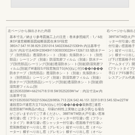
左ページから抽出された内容
右ページから抽出
基本寸法／納まり参考図施工上の注意：巻末参照縮尺：1／6在
389TWTW防
来DF連窓横断面図縦断面図在来SF段窓
ッター付引違い窓
38Sh7.547.9138.829.2351014.5402336621530Hh:内法基準寸
付引違い窓面格子
法/h’:内法寸法403H23040H11003033022H+13267.53.5防水テー
ン）縦すべり出し
プ（別売部品）透湿防水シ－ト（別途）先張防水シ－ト（別売
ン）横すべり出し
部品）シーリング（別途）防湿気密フィルム（別途）防水テー
げ下げ窓面格子付
プ(別売部品)シーリング(別途)透湿防水シ－ト(別途)防湿気密フ
アームタイプ）開
ィルム(別途)TW連段S/F段窓無目TG(Ar)(ねじ付)G��A���
(フラットタイプ
防水テープ（別売部品）透湿防水シ－ト（別途）先張防水シ－
手口ドアFS勝手
ト（別売部品）シーリング（別途）防湿気密フィルム（別途）
レスアングル代表
防水テープ(別売部品)シーリング(別途)透湿防水シ－ト(別途)防
湿気密フィルム(別
途)2535320W+66216718.518.5W3525203W1w’：内法寸法w:内
法基準寸法
W21535355075022153662269856.713.224.542.46.151.32313.813.545.5Dw22TW
連段窓D/F連窓方立TG(Ar)(ねじ付)G��A���装飾窓│連窓・
段窓部材TW商品の色は、印刷の特性上実物とは多少異なる場合
がございますのでご了承ください。388TWTW防火戸引違い窓単
体引違い窓（フラットタイプ）シャッター付引違い窓（フラッ
トタイプ）単体引違い窓シャッター付引違い窓面格子付引違い
窓装飾窓縦すべり出し窓（グレモン）縦すべり出し窓（オペレ
ーター）横すべり出し窓（グレモン）横すべり出し窓（オペレ