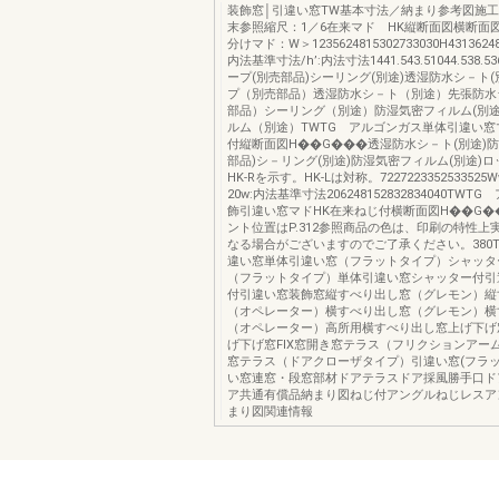
装飾窓│引違い窓TW基本寸法／納まり参考図施
末参照縮尺：1／6在来マド HK縦断面図横断面
分けマド：W＞1235624815302733030H4313624
内法基準寸法/h’:内法寸法1441.543.51044.538.5
ープ(別売部品)シーリング(別途)透湿防水シ－ト(
プ（別売部品）透湿防水シ－ト（別途）先張防水
部品）シーリング（別途）防湿気密フィルム(別途
ルム（別途）TWTG アルゴンガス単体引違い窓
付縦断面図H��G���透湿防水シ－ト(別途)防
部品)シ－リング(別途)防湿気密フィルム(別途)
HK-Rを示す。HK-Lは対称。722722335253352
20w:内法基準寸法206248152832834040TW
飾引違い窓マドHK在来ねじ付横断面図H��G�
ント位置はP.312参照商品の色は、印刷の特性上
なる場合がございますのでご了承ください。380
違い窓単体引違い窓（フラットタイプ）シャッタ
（フラットタイプ）単体引違い窓シャッター付引
付引違い窓装飾窓縦すべり出し窓（グレモン）縦
（オペレーター）横すべり出し窓（グレモン）横
（オペレーター）高所用横すべり出し窓上げ下げ
げ下げ窓FIX窓開き窓テラス（フリクションアー
窓テラス（ドアクローザタイプ）引違い窓(フラッ
い窓連窓・段窓部材ドアテラスドア採風勝手口ド
ア共通有償品納まり図ねじ付アングルねじレスア
まり図関連情報