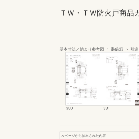
ＴＷ・ＴＷ防火戸商品カタログ
基本寸法／納まり参考図
装飾窓
引違
380
381
左ページから抽出された内容