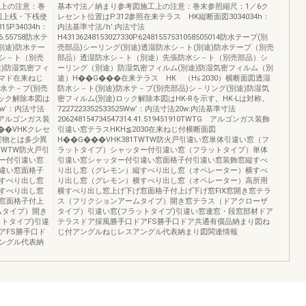
工上の注意：巻
基本寸法／納まり参考図施工上の注意：巻末参照縮尺：1／6ク
図上桟・下桟使
レセント位置はP.312参照在来テラス HK縦断面図3034034h：
815P34034h：
内法基準寸法/h’:内法寸法
36.55758防水テ
H43136248153027330P62481557531058505014防水テープ(別
別途)防水テー
売部品)シーリング(別途)透湿防水シ－ト(別途)防水テープ（別売
シ－ト（別売
部品）透湿防水シ－ト（別途）先張防水シ－ト（別売部品）シ
)防湿気密フィ
ーリング（別途）防湿気密フィルム(別途)防湿気密フィルム（別
マド在来ねじ
途）H��G���在来テラス HK （H≦2030）横断面図透湿
水テ－プ(別売
防水シ－ト(別途)防水テ－プ(別売部品)シ－リング(別途)防湿気
ロック解除本図は
密フィルム(別途)ロック解除本図はHK-Rを示す。HK-Lは対称。
5Ww’：内法寸法
7227223352533525Ww’：内法寸法20w:内法基準寸法
TG アルゴンガス装
206248154734547314.41.519451910TWTG アルゴンガス装飾
��VHKクレセ
引違い窓テラスHKH≦2030在来ねじ付横断面図
実物とは多少異
H��G���VHK381TWTW防火戸引違い窓単体引違い窓（フ
TWTW防火戸引
ラットタイプ）シャッター付引違い窓（フラットタイプ）単体
ー付引違い窓
引違い窓シャッター付引違い窓面格子付引違い窓装飾窓縦すべ
違い窓面格子
り出し窓（グレモン）縦すべり出し窓（オペレーター）横すべ
すべり出し窓
り出し窓（グレモン）横すべり出し窓（オペレーター）高所用
すべり出し窓
横すべり出し窓上げ下げ窓面格子付上げ下げ窓FIX窓開き窓テラ
窓面格子付上
ス（フリクションアームタイプ）開き窓テラス（ドアクローザ
ムタイプ）開き
タイプ）引違い窓(フラットタイプ)引違い窓連窓・段窓部材ドア
トタイプ)引違
テラスドア採風勝手口ドアFS勝手口ドア共通有償品納まり図ね
アFS勝手口ド
じ付アングルねじレスアングル代表納まり図関連情報
ングル代表納