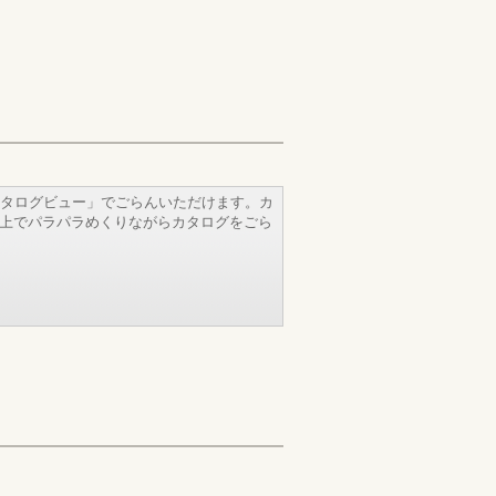
タログビュー」でごらんいただけます。カ
b上でパラパラめくりながらカタログをごら