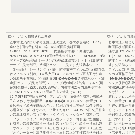
左ページから抽出された内容
右ページから抽出
基本寸法／納まり参考図施工上の注意：巻末参照縮尺：1／6引
基本寸法／納まり
違い窓│面格子付引違い窓TW縦断面図横断面図
断面図横断面図6248
6248153031.53303034034h：内法基準寸法/h’:内法寸法
法寸法H25.734.5
H25.734.5624815P40.51.5面格子出来寸法(H－11)6160505014防
11)61.66010
水テープ(別売部品)シーリング(別途)透湿防水シ－ト(別途)防水
防水シ－ト(別途
テープ（別売部品）透湿防水シ－ト（別途）先張防水シ－ト
途）先張防水シ－
（別売部品）シーリング（別途）防湿気密フィルム(別途)防湿気
フィルム(別途)
密フィルム（別途）TW防火戸TG アルゴンガス面格子付引違
ンガス面格子付引
い窓縦格子在来ねじ付縦断面図H��G���透湿防水シ－ト(別
H��G���透
途)防水テ－プ(別売部品)シ－リング(別途)防湿気密フィルム(別
リング(別途)防湿気
途)補強格子8223352533525Ww’：内法寸法20w:内法基準寸法
寸法20w:内法基準寸法
206248152.517158222.5面格子出来寸法（W-10）
来寸法（W-10）
6017.51745TW防火戸TG アルゴンガス面格子付引違い窓縦格
窓ヒシクロス格子
子在来ねじ付横断面図H��G���HMクレセント位置はP.318
ント位置はP.31
参照来マド縦格子商品の色は、印刷の特性上実物とは多少異な
引違い窓単体引違
る場合がございますのでご了承ください。344TWTW防火戸引違
窓（フラットタイ
い窓単体引違い窓（フラットタイプ）シャッター付引違い窓
子付引違い窓装飾
（フラットタイプ）単体引違い窓シャッター付引違い窓面格子
窓（オペレーター
付引違い窓装飾窓縦すべり出し窓（グレモン）縦すべり出し窓
窓（オペレーター
（オペレーター）横すべり出し窓（グレモン）横すべり出し窓
上げ下げ窓FIX
（オペレーター）高所用横すべり出し窓上げ下げ窓面格子付上
き窓テラス（ドア