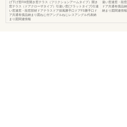
げ下げ窓FIX窓開き窓テラス（フリクションアームタイプ）開き
違い窓連窓・段窓
窓テラス（ドアクローザタイプ）引違い窓(フラットタイプ)引違
ドア共通有償品納
い窓連窓・段窓部材ドアテラスドア採風勝手口ドアFS勝手口ド
納まり図関連情報
ア共通有償品納まり図ねじ付アングルねじレスアングル代表納
まり図関連情報