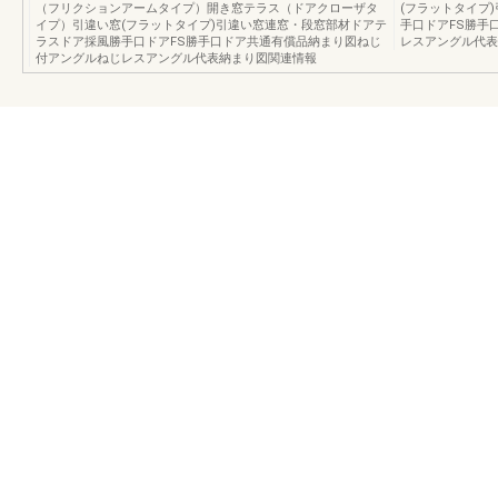
（フリクションアームタイプ）開き窓テラス（ドアクローザタ
(フラットタイプ
イプ）引違い窓(フラットタイプ)引違い窓連窓・段窓部材ドアテ
手口ドアFS勝手
ラスドア採風勝手口ドアFS勝手口ドア共通有償品納まり図ねじ
レスアングル代表
付アングルねじレスアングル代表納まり図関連情報