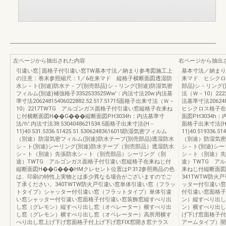
左ページから抽出された内容
右ページから抽出
引違い窓│面格子付引違い窓TW基本寸法／納まり参考図施工上
基本寸法／納まり
の注意：巻末参照縮尺：1／6在来マド 縦格子横断面図透湿防
来マド ヒシクロ
水シ－ト(別途)防水テ－プ(別売部品)シ－リング(別途)防湿気密
部品)シ－リング(
フィルム(別途)補強格子3352533525Ww’：内法寸法20w:内法基
法（Ｗ－10）22228
準寸法20624815406022882.52.517.51715面格子出来寸法（Ｗ－
法基準寸法2062
10）2217TWTG アルゴンガス面格子付引違い窓縦格子在来ね
ヒシクロス格子在
じ付横断面図H��G���縦断面図PH3034h：内法基準寸
面図PH3034h：内
法/h’:内法寸法38.5304048621534.5面格子出来寸法(H－
面格子出来寸法(
11)40.531.5336.51425.51.53062483616015防湿気密フィルム
11)40.519336.
（別途）防湿気密フィルム(別途)防水テープ(別売部品)透湿防水
（別途）防湿気密
シ－ト(別途)シーリング(別途)防水テープ（別売部品）透湿防水
シ－ト(別途)シ
シ－ト（別途）先張防水シ－ト（別売部品）シーリング（別
シ－ト（別途）先
途）TWTG アルゴンガス面格子付引違い窓縦格子在来ねじ付
途）TWTG ア
縦断面図H��G���HMクレセント位置はP.312参照商品の色
来ねじ付縦断面図
は、印刷の特性上実物とは多少異なる場合がございますのでご
341TWTW防
了承ください。340TWTW防火戸引違い窓単体引違い窓（フラッ
ッター付引違い窓
トタイプ）シャッター付引違い窓（フラットタイプ）単体引違
付引違い窓面格子
い窓シャッター付引違い窓面格子付引違い窓装飾窓縦すべり出
ン）縦すべり出し
し窓（グレモン）縦すべり出し窓（オペレーター）横すべり出
ン）横すべり出し
し窓（グレモン）横すべり出し窓（オペレーター）高所用横す
げ下げ窓面格子付
べり出し窓上げ下げ窓面格子付上げ下げ窓FIX窓開き窓テラス
アームタイプ）開