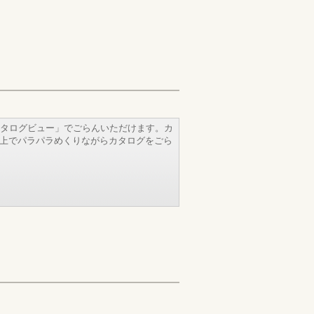
タログビュー」でごらんいただけます。カ
b上でパラパラめくりながらカタログをごら