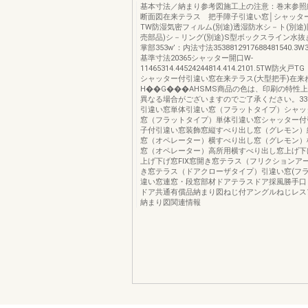
基本寸法／納まり参考図施工上の注意：巻末参照
断面図在来テラス 把手障子引違い窓│シャッタ
TW防湿気密フィルム(別途)透湿防水シ－ト(別途)
売部品)シ－リング(別途)S型ボックスライン水抜
掌部353w’：内法寸法3538812917688481540.3
基準寸法20365シャッター開口W-
11465314.44524244814.414.2101.5TW防
シャッター付引違い窓在来テラス(大型把手)在来
H��G���AHSMS商品の色は、印刷の特性
異なる場合がございますのでご了承ください。33
引違い窓単体引違い窓（フラットタイプ）シャッ
窓（フラットタイプ）単体引違い窓シャッター付
子付引違い窓装飾窓縦すべり出し窓（グレモン）
窓（オペレーター）横すべり出し窓（グレモン）
窓（オペレーター）高所用横すべり出し窓上げ下
上げ下げ窓FIX窓開き窓テラス（フリクションア
き窓テラス（ドアクローザタイプ）引違い窓(フラ
違い窓連窓・段窓部材ドアテラスドア採風勝手口
ドア共通有償品納まり図ねじ付アングルねじレス
納まり図関連情報