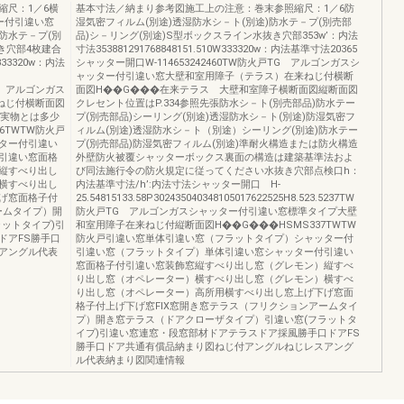
縮尺：1／6横
基本寸法／納まり参考図施工上の注意：巻末参照縮尺：1／6防
ー付引違い窓
湿気密フィルム(別途)透湿防水シ－ト(別途)防水テ－プ(別売部
防水テ－プ(別
品)シ－リング(別途)S型ボックスライン水抜き穴部353w’：内法
き穴部4枚建合
寸法353881291768848151.510W333320w：内法基準寸法20365
W333320w：内法
シャッター開口W-114653242460TW防火戸TG アルゴンガスシ
ャッター付引違い窓大壁和室用障子（テラス）在来ねじ付横断
火戸TG アルゴンガス
面図H��G���在来テラス 大壁和室障子横断面図縦断面図
ねじ付横断面図
クレセント位置はP.334参照先張防水シ－ト(別売部品)防水テー
上実物とは多少
プ(別売部品)シーリング(別途)透湿防水シ－ト(別途)防湿気密フ
6TWTW防火戸
ィルム(別途)透湿防水シ－ト（別途）シーリング(別途)防水テー
ター付引違い
プ(別売部品)防湿気密フィルム(別途)準耐火構造または防火構造
引違い窓面格
外壁防火被覆シャッターボックス裏面の構造は建築基準法およ
縦すべり出し
び同法施行令の防火規定に従ってください水抜き穴部点検口h：
横すべり出し
内法基準寸法/h’:内法寸法シャッター開口 H-
げ窓面格子付
25.54815133.58P302435040348105017622525H8.523.5237TW
ームタイプ）開
防火戸TG アルゴンガスシャッター付引違い窓標準タイプ大壁
ットタイプ)引
和室用障子在来ねじ付縦断面図H��G���HSMS337TWTW
ドアFS勝手口
防火戸引違い窓単体引違い窓（フラットタイプ）シャッター付
アングル代表
引違い窓（フラットタイプ）単体引違い窓シャッター付引違い
窓面格子付引違い窓装飾窓縦すべり出し窓（グレモン）縦すべ
り出し窓（オペレーター）横すべり出し窓（グレモン）横すべ
り出し窓（オペレーター）高所用横すべり出し窓上げ下げ窓面
格子付上げ下げ窓FIX窓開き窓テラス（フリクションアームタイ
プ）開き窓テラス（ドアクローザタイプ）引違い窓(フラットタ
イプ)引違い窓連窓・段窓部材ドアテラスドア採風勝手口ドアFS
勝手口ドア共通有償品納まり図ねじ付アングルねじレスアング
ル代表納まり図関連情報