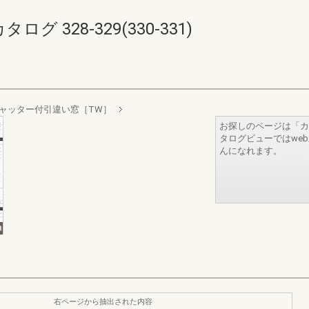
 328-329(330-331)
ャッター付引違い窓［TW］
お探しのページは「カ
タログビューではwe
んになれます。
右ページから抽出された内容