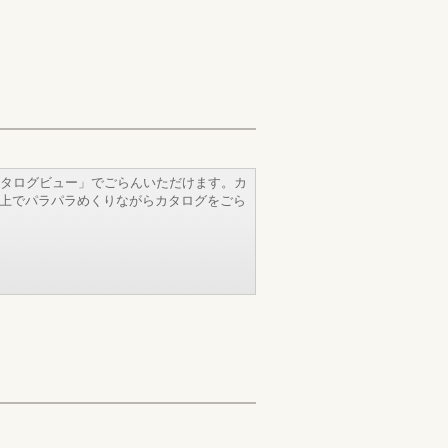
タログビュー」でごらんいただけます。カ
b上でパラパラめくりながらカタログをごら