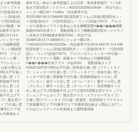
納まり参考図施
基本寸法／納まり参考図施工上の注意：巻末参照縮尺：1／6水
Sフラップスラ
抜き穴部S型ボックスライン4033332020653365w’：内法寸法シ
(別途)防水テ
ャッター開口Wー114Ww：内法基準寸法
－ト(別途)先
35335388128.5176884815防湿気密フィルム(別途)透湿防水シ－
プ(別売部品)
ト(別途)防水テ－プ(別売部品)シ－リング(別途)TWTG アルゴ
分け2枚建：W
ンガス採風タイプマド在来ねじ付き横断面図H��G���横断
内法基準寸法/h’:
面図HSMS在来マド 電動採風タイプ横断面図S型ボックスライ
ター開口H+14.5
ン水抜き穴部4枚建合掌部353w’：内法寸法
ンガスシャッター付
35388128.5177.5884815シャッター開口W－
じ付縦断面図
1146536531919W333320w：内法基準寸法2014.445101.514.448
スラット開状態
防湿気密フィルム(別途)透湿防水シ－ト(別途)防水テ－プ(別売部
3TWTG アルゴ
品)シ－リング(別途)TWTG アルゴンガスシャッター付引違い
スラット開・
窓テラススマート電動・採風タイプ在来ねじ付横断面図
イプクレセント
H��G���在来テラス（H≦2030） 電動採風タイプ
とは多少異なる
HSMS329TWTW防火戸引違い窓単体引違い窓（フラットタイ
TW防火戸引違い
プ）シャッター付引違い窓（フラットタイプ）単体引違い窓シ
引違い窓（フ
ャッター付引違い窓面格子付引違い窓装飾窓縦すべり出し窓
窓面格子付引
（グレモン）縦すべり出し窓（オペレーター）横すべり出し窓
り出し窓（オ
（グレモン）横すべり出し窓（オペレーター）高所用横すべり
り出し窓（オ
出し窓上げ下げ窓面格子付上げ下げ窓FIX窓開き窓テラス（フリ
格子付上げ下
クションアームタイプ）開き窓テラス（ドアクローザタイプ）
イプ）開き窓テ
引違い窓(フラットタイプ)引違い窓連窓・段窓部材ドアテラスド
イプ)引違い窓
ア採風勝手口ドアFS勝手口ドア共通有償品納まり図ねじ付アン
S勝手口ドア共
グルねじレスアングル代表納まり図関連情報
ル代表納まり