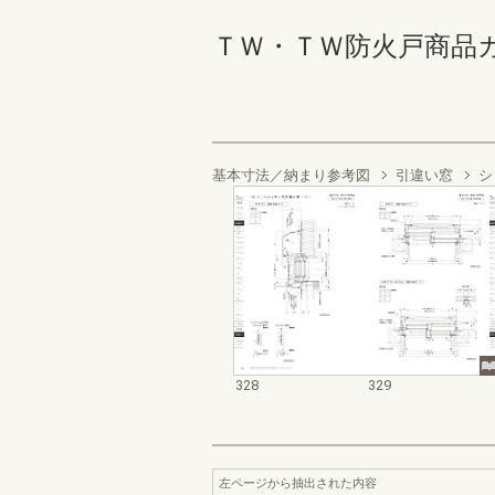
ＴＷ・ＴＷ防火戸商品カタログ
基本寸法／納まり参考図
引違い窓
シ
328
329
左ページから抽出された内容