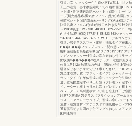
引違い窓│シャッター付引違い窓TW基本寸法／
工上の注意：巻末参照縮尺：1／6縦断面図HSM
ット開・閉状態透湿防水シ－ト（別途）シーリング
ープ(別売部品)防湿気密フィルム(別途)透湿防水シ
張防水シ－ト(別売部品)シーリング(別途)防水テー
防湿気密フィルム(別途)点検口水抜き穴部上桟使
＞19004枚建：W＞381040348H302422525h：
内法寸法3P10(80)177.548158.523.563シャッ
237133.564449145036.557TWTG アルゴ
引違い窓テラススマート電動・採風タイプ在来ね
H��G���フラップスラット閉状態フラップ
縦断面縦断面横断面横断面13.513.5131313134
ンガスシャッター付引違い窓在来ねじ付フラップ
閉状態G��G���C在来テラス 電動採風タ
位置はP.312参照商品の色は、印刷の特性上実物
場合がございますのでご了承ください。328TW
窓単体引違い窓（フラットタイプ）シャッター付
ラットタイプ）単体引違い窓シャッター付引違い
違い窓装飾窓縦すべり出し窓（グレモン）縦すべ
ペレーター）横すべり出し窓（グレモン）横すべ
ペレーター）高所用横すべり出し窓上げ下げ窓面
げ窓FIX窓開き窓テラス（フリクションアームタ
ラス（ドアクローザタイプ）引違い窓(フラットタ
連窓・段窓部材ドアテラスドア採風勝手口ドアF
通有償品納まり図ねじ付アングルねじレスアング
図関連情報