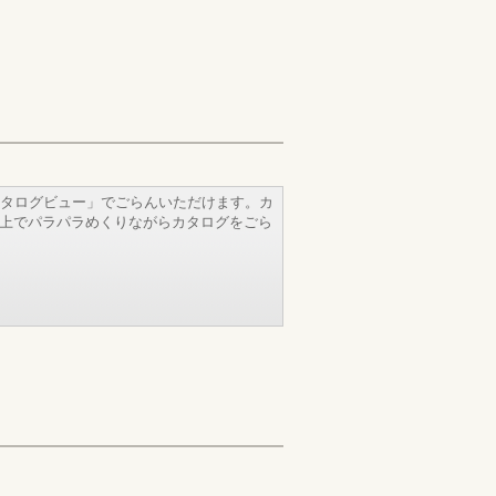
タログビュー」でごらんいただけます。カ
b上でパラパラめくりながらカタログをごら