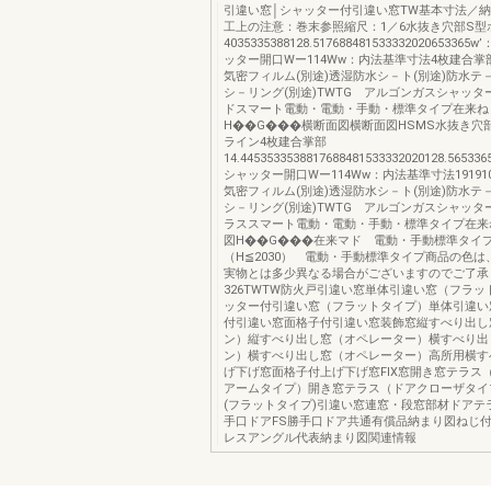
引違い窓│シャッター付引違い窓TW基本寸法／
工上の注意：巻末参照縮尺：1／6水抜き穴部S型
4035335388128.5176884815333320206533
ッター開口Wー114Ww：内法基準寸法4枚建合掌部4
気密フィルム(別途)透湿防水シ－ト(別途)防水テ－
シ－リング(別途)TWTG アルゴンガスシャッタ
ドスマート電動・電動・手動・標準タイプ在来ね
H��G���横断面図横断面図HSMS水抜き穴
ライン4枚建合掌部
14.4453533538817688481533332020128.565
シャッター開口Wー114Ww：内法基準寸法1919101.
気密フィルム(別途)透湿防水シ－ト(別途)防水テ－
シ－リング(別途)TWTG アルゴンガスシャッタ
ラススマート電動・電動・手動・標準タイプ在来
図H��G���在来マド 電動・手動標準タイ
（H≦2030） 電動・手動標準タイプ商品の色
実物とは多少異なる場合がございますのでご了承
326TWTW防火戸引違い窓単体引違い窓（フラ
ッター付引違い窓（フラットタイプ）単体引違い
付引違い窓面格子付引違い窓装飾窓縦すべり出し
ン）縦すべり出し窓（オペレーター）横すべり出
ン）横すべり出し窓（オペレーター）高所用横す
げ下げ窓面格子付上げ下げ窓FIX窓開き窓テラス
アームタイプ）開き窓テラス（ドアクローザタイ
(フラットタイプ)引違い窓連窓・段窓部材ドアテ
手口ドアFS勝手口ドア共通有償品納まり図ねじ
レスアングル代表納まり図関連情報