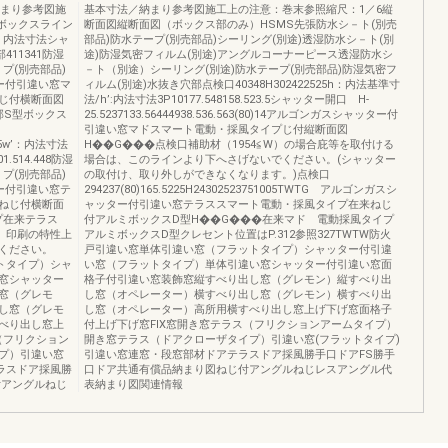
納まり参考図施
基本寸法／納まり参考図施工上の注意：巻末参照縮尺：1／6縦
ボックスライン
断面図縦断面図（ボックス部のみ）HSMS先張防水シ－ト(別売
65w’：内法寸法シャ
部品)防水テープ(別売部品)シーリング(別途)透湿防水シ－ト(別
11341防湿
途)防湿気密フィルム(別途)アングルコーナーピース透湿防水シ
プ(別売部品)
－ト（別途）シーリング(別途)防水テープ(別売部品)防湿気密フ
ー付引違い窓マ
ィルム(別途)水抜き穴部点検口40348H302422525h：内法基準寸
じ付横断面図
法/h’:内法寸法3P10177.548158.523.5シャッター開口 H-
部S型ボックス
25.5237133.56444938.536.563(80)14アルゴンガスシャッター付
引違い窓マドスマート電動・採風タイプじ付縦断面図
3365w’：内法寸法
H��G���点検口補助材（1954≦W）の場合庇等を取付ける
514.448防湿
場合は、このラインより下へさげないでください。(シャッター
プ(別売部品)
の取付け、取り外しができなくなります。)点検口
ー付引違い窓テ
294237(80)165.5225H24302523751005TWTG アルゴンガスシ
ねじ付横断面
ャッター付引違い窓テラススマート電動・採風タイプ在来ねじ
プ在来テラス
付アルミボックスD型H��G���在来マド 電動採風タイプ
は、印刷の特性上
アルミボックスD型クレセント位置はP.312参照327TWTW防火
ください。
戸引違い窓単体引違い窓（フラットタイプ）シャッター付引違
ットタイプ）シャ
い窓（フラットタイプ）単体引違い窓シャッター付引違い窓面
窓シャッター
格子付引違い窓装飾窓縦すべり出し窓（グレモン）縦すべり出
窓（グレモ
し窓（オペレーター）横すべり出し窓（グレモン）横すべり出
し窓（グレモ
し窓（オペレーター）高所用横すべり出し窓上げ下げ窓面格子
べり出し窓上
付上げ下げ窓FIX窓開き窓テラス（フリクションアームタイプ）
（フリクション
開き窓テラス（ドアクローザタイプ）引違い窓(フラットタイプ)
プ）引違い窓
引違い窓連窓・段窓部材ドアテラスドア採風勝手口ドアFS勝手
ラスドア採風勝
口ドア共通有償品納まり図ねじ付アングルねじレスアングル代
付アングルねじ
表納まり図関連情報