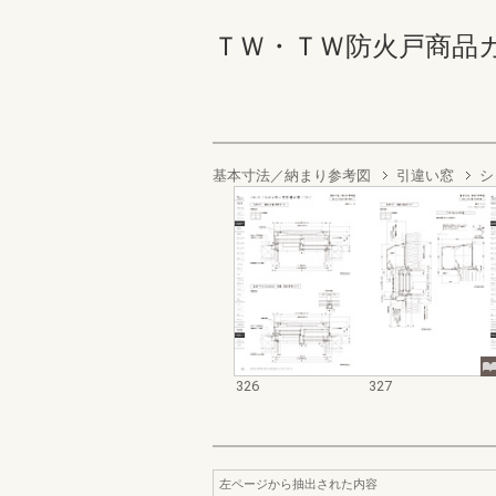
ＴＷ・ＴＷ防火戸商品カタログ
基本寸法／納まり参考図
引違い窓
シ
326
327
左ページから抽出された内容