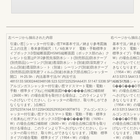
左ページから抽出された内容
右ページから抽出
引違い窓│シャッター付引違い窓TW基本寸法／納まり参考図施
基本寸法／納まり
工上の注意：巻末参照縮尺：1／6在来マド 電動・手動標準タ
来テラス 電動・
イプボックスD型縦断面図HSMS縦断面図（ボックス部のみ）ク
標準タイプ）手動（
レセント位置はP.312参照先張防水シ－ト(別売部品)防水テープ
W）の場合点検口
(別売部品)シーリング(別途)透湿防水シ－ト(別途)防湿気密フィ
へさげないでくだ
ルム(別途)透湿防水シ－ト（別途）シーリング(別途)防水テープ
きなくなります。
(別売部品)防湿気密フィルム(別途)水抜き穴部点検口シャッター
（1954＜W）の
開口 H-25.5h：内法基準寸法/h’:内法寸法
A13.5313.5AA13
4815133.58302440348108.523.523722525HA6431.51147.5338.5P1436.5176G
ルゴンガスシャッ
アルゴンガスシャッター付引違い窓マドスマート電動・電動・
G��G���D手
手動・標準タイプねじ付縦断面図H��G���点検口補助材
W）の場合点検口
（2600＜W）の場合庇等を取付ける場合は、このラインより下
へさげないでくだ
へさげないでください。(シャッターの取付け、取り外しができ
きなくなります。
なくなります。)点検口
（1954＜W）の
2375237A164.511225H3025293524100TWTG アルゴンガスシ
A13.5313.5AA13
ャッター付引違い窓テラススマート電動・電動・手動・標準タ
ルゴンガスシャッ
イ在来ねじ付アルミボックスD型H��G���手動（1690＜
G��G�D手動（
W）の場合点検口補助材（2600＜W）の場合点検口庇等を取り
の場合点検口庇等
付ける場合は、このラインより下へさげないでください。(シャ
げないでください
ッターの取り付け、取り外しができなくなります。)電動 標準
くなります。)電
タイプの場合電動 標準タイプ（1954＜W）の場合
＜W）の場合