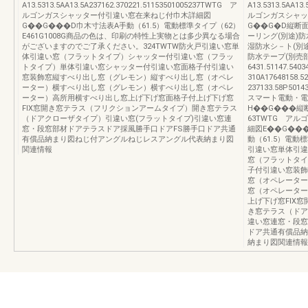
A13.5313.5AA13.5A237162.370221.51153501005237TWTG ア
A13.5313.5AA13
ルゴンガスシャッター付引違い窓在来ねじ付巾木詳細図
ルゴンガスシャッ
G��G���D巾木寸法表A手動（61.5）電動標準タイプ（62）
G��G�D縦断
E461G1008G商品の色は、印刷の特性上実物とは多少異なる場合
ーリング(別途)防
がございますのでご了承ください。324TWTW防火戸引違い窓単
湿防水シ－ト(別途
体引違い窓（フラットタイプ）シャッター付引違い窓（フラッ
防水テープ(別売
トタイプ）単体引違い窓シャッター付引違い窓面格子付引違い
6431.51147.5
窓装飾窓縦すべり出し窓（グレモン）縦すべり出し窓（オペレ
310A17648158
ーター）横すべり出し窓（グレモン）横すべり出し窓（オペレ
237133.58P
ーター）高所用横すべり出し窓上げ下げ窓面格子付上げ下げ窓
スマート電動・電
FIX窓開き窓テラス（フリクションアームタイプ）開き窓テラス
H��G���縦
（ドアクローザタイプ）引違い窓(フラットタイプ)引違い窓連
63TWTG ア
窓・段窓部材ドアテラスドア採風勝手口ドアFS勝手口ドア共通
細図E��G���
有償品納まり図ねじ付アングルねじレスアングル代表納まり図
動（61.5）電動標
関連情報
引違い窓単体引違
窓（フラットタイ
子付引違い窓装飾
窓（オペレーター
窓（オペレーター
上げ下げ窓FIX
き窓テラス（ドア
違い窓連窓・段窓
ドア共通有償品納
納まり図関連情報