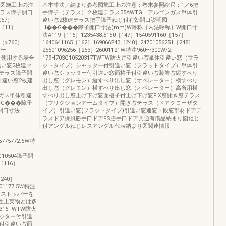
考図施工上の注
基本寸法／納まり参考図施工上の注意：巻末参照縮尺：1／6把
テラス障子開口
手障子（テラス）２枚建テラス35AWTG アルゴンガス単体引
57］
違い窓2枚建テラス把手障子ねじ付有効開口説明図
4［11］
H��G���障子開口寸法(mm)W呼称［内法呼称］W開口寸
法A119［116］1235438.5150［147］1540591160［157］
9（※760）
1640641165［162］169066243［240］24701056251［248］
注ー
25501096256［253］26001121Ｗ特注960〜300W/2-
ーを使用する場合
179H703G10520317TWTW防火戸引違い窓単体引違い窓（フラ
引違い窓2枚建マ
ットタイプ）シャッター付引違い窓（フラットタイプ）単体引
建テラス障子開
違い窓シャッター付引違い窓面格子付引違い窓装飾窓縦すべり
引違い窓2枚建
出し窓（グレモン）縦すべり出し窓（オペレーター）横すべり
出し窓（グレモン）横すべり出し窓（オペレーター）高所用横
ンガス単体引違
すべり出し窓上げ下げ窓面格子付上げ下げ窓FIX窓開き窓テラス
�G���障子
（フリクションアームタイプ）開き窓テラス（ドアクローザタ
開口寸法
イプ）引違い窓(フラットタイプ)引違い窓連窓・段窓部材ドアテ
ラスドア採風勝手口ドアFS勝手口ドア共通有償品納まり図ねじ
付アングルねじレスアングル代表納まり図関連情報
45775772.5Ｗ特
03G10504障子開
116］
［240］
001177.5Ｗ特注
進入口ストッパーを
特性上実物とは多
16TWTW防火
ッター付引違
付引違い窓面