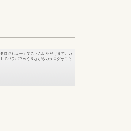
タログビュー」でごらんいただけます。カ
b上でパラパラめくりながらカタログをごら