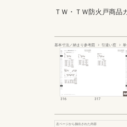
ＴＷ・ＴＷ防火戸商品カタログ
基本寸法／納まり参考図
引違い窓
単
316
317
左ページから抽出された内容