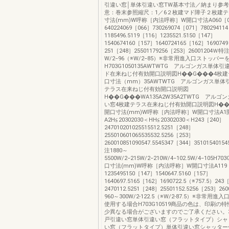
引違い窓│単体引違い窓TW基本寸法／納まり参
意：巻末参照縮尺：1／6２枚建マド障子２枚建
寸法(mm)W呼称［内法呼称］W開口寸法A060［0
640224069［066］730269074［071］78029411
1185496.5119［116］1235521.5150［147］
1540674160［157］1640724165［162］169074
251［248］25501179256［253］26001204Ｗ特
W/2−96（※W/2−85）※非常用進入口ストッパ
H703G1050135AWTWTG アルゴンガス単体
ド在来ねじ付有効開口説明図H��G���4枚
口寸法（mm）35AWTWTG アルゴンガス単体
テラス在来ねじ付有効開口説明図
H��G���WA135A2W35A2TWTG アルゴ
い窓4枚建テラス在来ねじ付有効開口説明図H�
開口寸法(mm)W呼称［内法呼称］W開口寸法A1
A2H≦20302030＜HH≦20302030＜H243［240］
247010201025515512.5251［248］
255010601065535532.5256［253］
260010851090547.5545347［344］3510154015
注1880～
5500W/2−215W/2−210W/4−102.5W/4−105H7
口寸法(mm)W呼称［内法呼称］W開口寸法A119［
1235495150［147］1540647.5160［157］
1640697.5165［162］1690722.5（※757.5）243
2470112.5251［248］25501152.5256［253］26
960～300W/2-122.5（※W/2-87.5）※非常用
使用する場合H703G10519商品の色は、印刷の
少異なる場合がございますのでご了承ください。3
戸引違い窓単体引違い窓（フラットタイプ）シャ
い窓（フラットタイプ）単体引違い窓シャッター