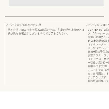
左ページから抽出された内容
右ページから抽出
基本寸法／納まり参考図302商品の色は、印刷の特性上実物とは
CONTENTS
多少異なる場合がございますのでご了承ください。
プ）304ーシャ
引違い窓31231
340344装飾窓
（オペレーター）
出し窓（オペレー
窓360面格子付上げ
き窓テラス（フリ
（ドアクローザタ
ー引違い窓380ー
風勝手口ドアFS
レスアングル代表
まり参考図は、ト
まりになります。
業務用資料集にて