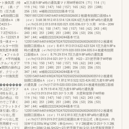
ート換気窓（特
●圧力差9.8Pa時の通気量マド用W呼称074［71］114［1］
ます。（表・グ
119［16］150［147］160［157］165［62］251［248］
力（圧力差
256［53］w補助22222222基本寸法
。●有効開口面
7801185123515401640169025502600２枚建有効開口面積αＡ
口面積αＡ（単
（c㎡）3.68.38.912.413.514.124.024.6圧力差9.8Pa時の通気量
423.5～
（㎥/hr)5.012.013.018.020.021.035.036.0テラス用 H18～20W
10.3～
呼称119［16］150［147］160［157］165［62］243［40］
17.2⑦923.5～
243［40］251［248］251［248］256［53］256［53］
.5～122321.8
347［44］w補助22222424244基本寸法
ー付上桟一体オート
12351540164016902470247025502550260026003510２枚建有
フィルター付別
効開口面積αＡ（c㎡）8.411.913.013.622.623.524.1圧力差9.8Pa
換気窓本体開
時の通気量（㎥/hr)12.017.019.020.033.034.035.0４枚建有効開
す。●フィルタ
口面積αＡ（c㎡）8.79.29.514.7圧力差9.8Pa時の通気量
す。※平均補集
（㎥/hr)13.013.014.021.0テラス用 H22～27/把手障子W呼称
エステル／モダア
119［16］150［147］160［157］165［62］243［40］
●開閉の操作は
243［40］251［248］251［248］256［53］256［53］
す。クリック
347［44］w補助22222424244基本寸法
ター付換気窓
12351540164016902470247025502550260026003510２枚建有
効開口面積αＡ（c㎡）11.812.913.522.523.424.0圧力差9.8Pa時
�������
の通気量（㎥/hr)17.019.020.033.034.035.0４枚建有効開口面積
図※上記グラフ
αＡ（c㎡）8.79.19.414.7圧力差9.8Pa時の通気量
特性を示しま
（㎥/hr)13.013.014.021.0テラス用 大壁和室障子W呼称
品の色は、印
119［16］150［147］160［157］165［62］243［40］
のでご了承く
243［40］251［248］251［248］256［53］256［53］
窓（フラットタイ
347［44］w補助22222424244基本寸法
体引違い窓シ
12351540164016902470247025502550260026003510２枚建有
べり出し窓
効開口面積αＡ（c㎡）11.612.813.3圧力差9.8Pa時の通気量
すべり出し窓
（㎥/hr)17.019.019.0寸法特注範囲出来寸法公式（単位mm）内
所用横すべり
法W寸法335≦W≦1290（単位mm）マド2枚建W/2-25テラス2枚
窓テラス（フリ
建H18〜20W/2-46.5H22〜27/把手障子W/2-51.5大壁和室用障子