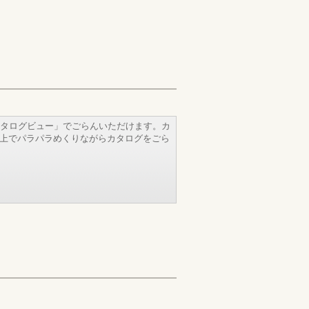
タログビュー」でごらんいただけます。カ
b上でパラパラめくりながらカタログをごら