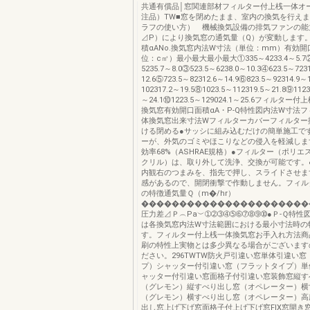
共通有償品│窓関連部材フィルター付上桟一体オ
注品）TW■窓を閉めたまま、室内の換気を行え
ラフの使い方） 機械換気設備の排気ファンの能
⊿P）により換気窓の通気量（Q）が変動します
積αANo.換気窓内法W寸法（単位：mm）有効開
位：c㎡）最小最大最小最大①335～4233.4～5.7②
5235.7～8.0③523.5～6238.0～10.3④623.5～723
12.6⑤723.5～82312.6～14.9⑥823.5～92314.9～
102317.2～19.5⑧1023.5～112319.5～21.8⑨1123
～24.1⑩1223.5～129024.1～25.6フィルタ
換気窓有効開口面積αA・P-Q特性図内法W寸法
体換気窓出来寸法Wフィルターカバーフィルター
ける閉める●サッシに組み込むだけの簡単施工で
ーが、外気のゴミやほこりなどの侵入を軽減しま
効率68%（ASHRAE規格）●フィルター（ポリ
クリル）は、取り外して洗浄、交換が可能です。
内観右のつまみを、指先で押し、スライドさせま
感があるので、開閉衝撃で作動しません。フィル
の特徴通気量Ｑ（m�/hr）
����������������������
圧力差⊿Ｐ︵Pa︶➀➁➂➃➄➅➆➇➈➉●Ｐ-Ｑ特性
は各換気窓内法W寸法範囲における最小寸法時の
す。フィルター付上桟一体換気窓お手入れ方法商
刷の特性上実物とは多少異なる場合がございます
ださい。296TWTW防火戸引違い窓単体引違い
プ）シャッター付引違い窓（フラットタイプ）単
ャッター付引違い窓面格子付引違い窓装飾窓縦す
（グレモン）縦すべり出し窓（オペレーター）横
（グレモン）横すべり出し窓（オペレーター）高
出し窓上げ下げ窓面格子付上げ下げ窓FIX窓開き