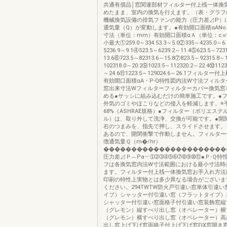
共通有償品│窓関連部材フィルター付上桟一体換気
めたまま、室内の換気を行えます。（表・グラ
機械換気設備の排気ファンの能力（圧力差⊿P）
通気量（Q）が変動します。●有効開口面積αANo
寸法（単位：mm）有効開口面積αＡ（単位：c
小最大①259.0～334.53.3～5.0②335～4235.0～6.
5236.9～9.1④523.5～6239.2～11.4⑤623.5～723
13.6⑥723.5～82313.6～15.8⑦823.5～92315.8～
102318.0～20.2⑨1023.5～112320.2～22.4⑩1123
～24.6⑪1223.5～129024.6～26.1フィルタ
有効開口面積αA・P-Q特性図内法W寸法フィル
窓出来寸法Wフィルターフィルターカバー換気窓
める●サッシに組み込むだけの簡単施工です。●
外気のゴミやほこりなどの侵入を軽減します。※
68%（ASHRAE規格）●フィルター（ポリエス
ル）は、取り外して洗浄、交換が可能です。●開
右のつまみを、指先で押し、スライドさせます。
あるので、開閉衝撃で作動しません。フィルター
徴通気量Ｑ（m�/hr）
����������������������
圧力差⊿Ｐ︵Pa︶➀➁➂➃➄➅➆➇➈➉⑪●Ｐ-Ｑ特
フは各換気窓内法W寸法範囲における最小寸法時
ます。フィルター付上桟一体換気窓お手入れ方法
印刷の特性上実物とは多少異なる場合がございま
ください。294TWTW防火戸引違い窓単体引違
イプ）シャッター付引違い窓（フラットタイプ）
シャッター付引違い窓面格子付引違い窓装飾窓縦
（グレモン）縦すべり出し窓（オペレーター）横
（グレモン）横すべり出し窓（オペレーター）高
出し窓上げ下げ窓面格子付上げ下げ窓FIX窓開き