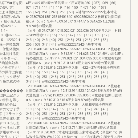
窓TW■窓を閉
●圧力差9.8Pa時の通気量マド用W呼称060［057］069［66］
フの使い方）
074［71］114［1］119［16］150［147］160［157］
により換気窓の
165［62］251［248］256［53］w補助2222222222基本寸法
.換気窓内法W
6407307801185123515401640169025502600２枚建有効開口面
㎡）最小最大最
積αＡ（c㎡）3.44.45.09.510.013.414.515.024.625.1圧力差
9③423.5～
9.8Pa時の通気量
11.4～
（㎥/hr)5.07.07.014.015.020.021.022.036.037.0テラス用 H18
18.0⑧923.5～
～20W呼称119［16］150［147］160［157］165［62］
.5～122322.4
243［40］243［40］251［248］251［248］256［53］
ー付上桟一体換気窓
256［53］347［44］w補助22222424244基本寸法
ター付別体換気
12351540164016902470247025502550260026003510２枚建有
本体開ける閉
効開口面積αＡ（c㎡）9.512.914.014.623.224.124.6圧力差9.8Pa
フィルターが、
時の通気量（㎥/hr)14.019.021.021.034.035.036.0４枚建有効開
平均補集効率
口面積αＡ（c㎡）9.910.310.615.6圧力差9.8Pa時の通気量
テル／モダアクリ
（㎥/hr)15.015.016.023.0テラス用 H22～27/把手障子W呼称
閉の操作は内観
119［16］150［147］160［157］165［62］243［40］
クリック感が
243［40］251［248］251［248］256［53］256［53］
付換気窓の特
347［44］w補助22222424244基本寸法
12351540164016902470247025502550260026003510２枚建有
�������
効開口面積αＡ（c㎡）12.813.914.523.124.024.5圧力差9.8Pa時
性図※上記グラ
の通気量（㎥/hr)19.020.021.034.035.036.0４枚建有効開口面積
の特性を示し
αＡ（c㎡）9.810.310.515.6圧力差9.8Pa時の通気量
商品の色は、
（㎥/hr)14.015.016.023.0テラス用 大壁和室障子W呼称
すのでご了承
119［16］150［147］160［157］165［62］243［40］
い窓（フラットタ
243［40］251［248］251［248］256［53］256［53］
単体引違い窓
347［44］w補助22222424244基本寸法
すべり出し窓
12351540164016902470247025502550260026003510２枚建有
すべり出し窓
効開口面積αＡ（c㎡）12.613.714.3圧力差9.8Pa時の通気量
所用横すべり
（㎥/hr)19.020.021.0寸法特注範囲出来寸法公式（単位mm）内
窓テラス（フリ
法W寸法259≦W≦1290（単位mm）マド2枚建W/2-25テラス2枚