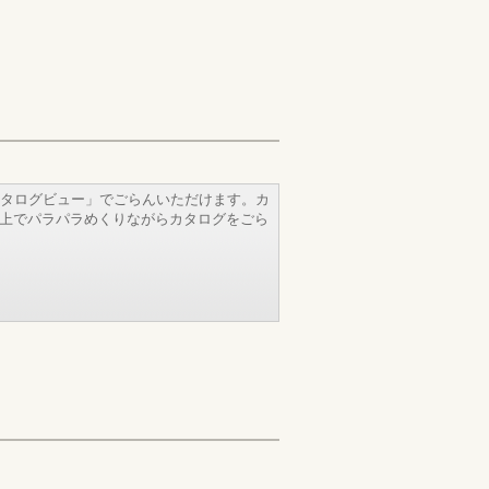
タログビュー」でごらんいただけます。カ
b上でパラパラめくりながらカタログをごら