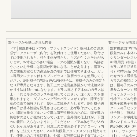
左ページから抽出された内容
右ページから抽出
ドア│採風勝手口ドアFS（フラットスライド）採用上のご注意
部材構成図TWT
必ずドアクローザ（内付）を取付けてご使用ください。取付け
段差のみ）本体ハ
ずに使用されると、枠と本体が当たり、キズが付くおそれがあ
シリンダーレスシ
ります。W寸法が小さい場合、ドアの開閉が重くなり、高齢者
※3専用品（特注
や小さいお子様には開閉が困難になることがあります。浴室へ
ガラス通常品通常
のご採用浴室などの高温多湿の場所では使用できません。ガラ
付）※3専用品（
ス専用グレチャン付トリプルガラス・複層ガラスを使用してく
わせガラス通常品
ださい。網付格子TW防火戸の網付格子は、横格子のみの設定と
ガラスの種類につ
なり戸専用となります。施工上のご注意躯体掛かり寸法躯体掛
は、横格子のみの
かり寸法は36mmになります。ガラス厚さドア本体のガラスは
準サムターン）部
上・下同じ厚さのガラスを使用してください。違うガラスを使
ティサムターン）
用されますと、ダブルハング部のバランスがくずれ、障子が任
付枠アングル付枠
意の位置で保持されず、使用上支障をきたします。網付格子網
縦格子縦格子横格
付格子は基本性能を満足させるために、必ず取付けてくださ
クロス格子ヒシク
い。開閉操作ダブルハング部は気密性確保のために、障子部の
格子無し（無地）
気密材の当りが強めになっています。室外側の仕上げが、下図
リンダー付単純段
のの範囲に入らないようにしてください。ドア本体が吊り込め
準ハンドルスリム
ないおそれがあります。発注上のご注意必ずドアクローザ（内
内訳ABCDEF 
付）をご注文ください。204単純段差アタッチメントは別売りで
（1）、サムター
す。使用上のご注意防犯上、外出・就寝時には必ずダブルハン
（1）、サムター