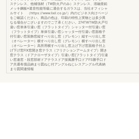
ステンレス、他補強材（TW防火戸のみ）ステンレス、溶融亜鉛
メッキ鋼板※遮音性能等級に適合するガラスは、当社オフィシャ
ルサイト （https://www.lixil.co.jp/）内のビジネス向けページ
をご確認ください。商品の色は、印刷の特性上実物とは多少異
なる場合がございますのでご了承ください。274TWTW防火戸引
違い窓単体引違い窓（フラットタイプ）シャッター付引違い窓
（フラットタイプ）単体引違い窓シャッター付引違い窓面格子
付引違い窓装飾窓縦すべり出し窓（グレモン）縦すべり出し窓
（オペレーター）横すべり出し窓（グレモン）横すべり出し窓
（オペレーター）高所用横すべり出し窓上げ下げ窓面格子付上
げ下げ窓FIX窓開き窓テラス（フリクションアームタイプ）開き
窓テラス（ドアクローザタイプ）引違い窓(フラットタイプ)引違
い窓連窓・段窓部材ドアテラスドア採風勝手口ドアFS勝手口ド
ア共通有償品納まり図ねじ付アングルねじレスアングル代表納
まり図関連情報