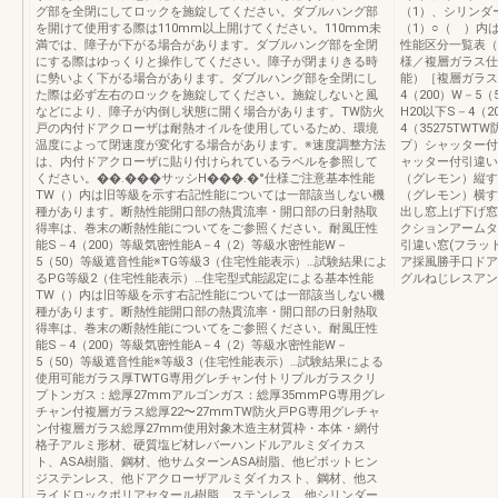
グ部を全閉にしてロックを施錠してください。ダブルハング部
（1）、シリンダ
を開けて使用する際は110mm以上開けてください。110mm未
（1）○（ ）内
満では、障子が下がる場合があります。ダブルハング部を全閉
性能区分一覧表（
にする際はゆっくりと操作してください。障子が閉まりきる時
様／複層ガラス仕
に勢いよく下がる場合があります。ダブルハング部を全閉にし
能）［複層ガラス仕
た際は必ず左右のロックを施錠してください。施錠しないと風
4（200）W－5（
などにより、障子が内倒し状態に開く場合があります。TW防火
H20以下S－4（2
戸の内付ドアクローザは耐熱オイルを使用しているため、環境
4（35275TW
温度によって閉速度が変化する場合があります。※速度調整方法
プ）シャッター付
は、内付ドアクローザに貼り付けられているラベルを参照して
ャッター付引違い
ください。��.���サッシH���.�°仕様ご注意基本性能
（グレモン）縦す
TW（）内は旧等級を示す右記性能については一部該当しない機
（グレモン）横す
種があります。断熱性能開口部の熱貫流率・開口部の日射熱取
出し窓上げ下げ窓
得率は、巻末の断熱性能についてをご参照ください。耐風圧性
クションアームタ
能S－4（200）等級気密性能A－4（2）等級水密性能W－
引違い窓(フラッ
5（50）等級遮音性能※TG等級3（住宅性能表示）…試験結果によ
ア採風勝手口ドア
るPG等級2（住宅性能表示）…住宅型式能認定による基本性能
グルねじレスアン
TW（）内は旧等級を示す右記性能については一部該当しない機
種があります。断熱性能開口部の熱貫流率・開口部の日射熱取
得率は、巻末の断熱性能についてをご参照ください。耐風圧性
能S－4（200）等級気密性能A－4（2）等級水密性能W－
5（50）等級遮音性能※等級3（住宅性能表示）…試験結果による
使用可能ガラス厚TWTG専用グレチャン付トリプルガラスクリ
プトンガス：総厚27mmアルゴンガス：総厚35mmPG専用グレ
チャン付複層ガラス総厚22〜27mmTW防火戸PG専用グレチャ
ン付複層ガラス総厚27mm使用対象木造主材質枠・本体・網付
格子アルミ形材、硬質塩ビ材レバーハンドルアルミダイカス
ト、ASA樹脂、鋼材、他サムターンASA樹脂、他ピボットヒン
ジステンレス、他ドアクローザアルミダイカスト、鋼材、他ス
ライドロックポリアセタール樹脂、ステンレス、他シリンダー