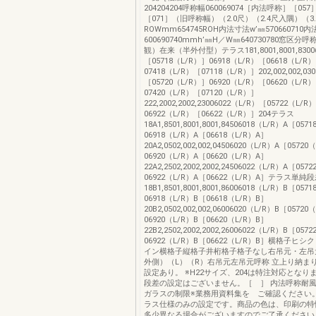
204204204呼称幅060069074［内法呼称］［057
［071］（旧呼称幅）（2.0尺）（2.4尺入隅）（3
ROWmm654745ROH内法寸法w’㎜570660710
600690740mmh’㎜H／W㎜640730780窓区
観）在来（半外付型）テラス181,8001,8001,8300
［05718（L/R）］06918（L/R）［06618（L/R
07418（L/R）［07118（L/R）］202,002,002,03
［05720（L/R）］06920（L/R）［06620（L/R
07420（L/R）［07120（L/R）］
222,2002,2002,23006022（L/R）［05722（L/R
06922（L/R）［06622（L/R）］204テラス
18A1,8501,8001,8001,84506018（L/R）A［05
06918（L/R）A［06618（L/R）A］
20A2,0502,002,002,04506020（L/R）A［0572
06920（L/R）A［06620（L/R）A］
22A2,2502,2002,2002,24506022（L/R）A［05
06922（L/R）A［06622（L/R）A］テラス単純
18B1,8501,8001,8001,86006018（L/R）B［05
06918（L/R）B［06618（L/R）B］
20B2,0502,002,002,06006020（L/R）B［0572
06920（L/R）B［06620（L/R）B］
22B2,2502,2002,2002,26006022（L/R）B［05
06922（L/R）B［06622（L/R）B］横格子ヒ
イン横格子縦格子井桁格子格子なし右吊元・左吊
外側）（L）（R）右吊元左吊元呼称 立上り納ま
設定あり。 ※H22サイズ、204は特注対応となりま
段差の設定はございません。［ ］ 内法呼称耐
ガラスの制限※業務用資料集を ご確認ください。
ラス仕様のみの設定です。商品の色は、印刷の特
多少異なる場合がございますのでご了承ください。