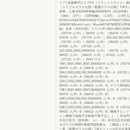
ドア│採風勝手口ドアFS（フラットスライド）規
［トリプルガラス仕様／複層ガラス仕様］TWモ
来東・入東204204呼称幅060069074［内法呼称］
［066］［071］（旧呼称幅）（2.0尺）（2.4尺入
ROWmm654745ROH内法寸法w’㎜570660710
600690740mmh’㎜H／W㎜640730780窓区
観）在来（半外付型）テラス181,8001,8001,8300
［05718（L/R）］06918（L/R）［06618（L/R
07418（L/R）［07118（L/R）］202,002,002,03
［05720（L/R）］06920（L/R）［06620（L/R
07420（L/R）［07120（L/R）］
222,2002,2002,23006022（L/R）［05722（L/R
06922（L/R）［06622（L/R）］07422（L/R）
［07122（L/R）］204テラス
18A1,8501,8001,8001,84506018（L/R）A［05
06918（L/R）A［06618（L/R）A］
20A2,0502,002,002,04506020（L/R）A［0572
06920（L/R）A［06620（L/R）A］
22A2,2502,2002,2002,24506022（L/R）A［05
06922（L/R）A［06622（L/R）A］テラス単純
18B1,8501,8001,8001,86006018（L/R）B［05
06918（L/R）B［06618（L/R）B］
20B2,0502,002,002,06006020（L/R）B［0572
06920（L/R）B［06620（L/R）B］
22B2,2502,2002,2002,26006022（L/R）B［05
06922（L/R）B［06622（L/R）B］横格子ヒ
イン横格子縦格子井桁格子格子なし［ ］内法呼
吊元の見方（室外側）（L）（R）右吊元左吊元
るガラスの制限※業務用資料集を ご確認くださ
一覧［複層ガラス仕様］TWモジュール区分在来