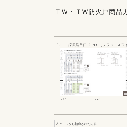
ＴＷ・ＴＷ防火戸商品カタログ
ドア
採風勝手口ドアFS（フラットスラ
272
273
左ページから抽出された内容