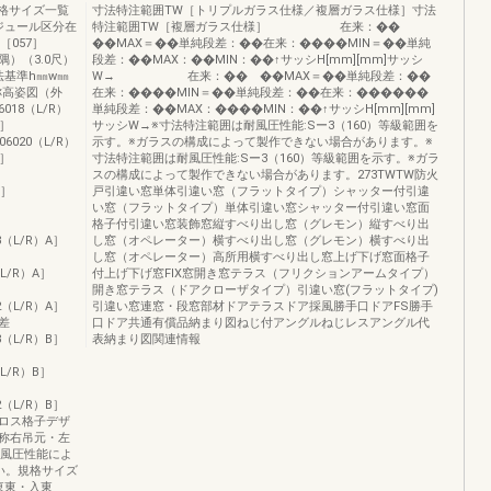
格サイズ一覧
寸法特注範囲TW［トリプルガラス仕様／複層ガラス仕様］寸法
ジュール区分在
特注範囲TW［複層ガラス仕様］ 在来：��
［057］
��MAX＝��単純段差：��在来：����MIN＝��単純
隅）（3.0尺）
段差：��MAX：��MIN：��↑サッシH[mm][mm]サッシ
内法基準h㎜w㎜
W→ 在来：�� ��MAX＝��単純段差：��
分呼称高姿図（外
在来：����MIN＝��単純段差：��在来：������
6018（L/R）
単純段差：��MAX：����MIN：��↑サッシH[mm][mm]
）］
サッシW→※寸法特注範囲は耐風圧性能:Sー3（160）等級範囲を
006020（L/R）
示す。※ガラスの構成によって製作できない場合があります。※
）］
寸法特注範囲は耐風圧性能:Sー3（160）等級範囲を示す。※ガラ
スの構成によって製作できない場合があります。273TWTW防火
）］
戸引違い窓単体引違い窓（フラットタイプ）シャッター付引違
い窓（フラットタイプ）単体引違い窓シャッター付引違い窓面
格子付引違い窓装飾窓縦すべり出し窓（グレモン）縦すべり出
718（L/R）A］
し窓（オペレーター）横すべり出し窓（グレモン）横すべり出
し窓（オペレーター）高所用横すべり出し窓上げ下げ窓面格子
0（L/R）A］
付上げ下げ窓FIX窓開き窓テラス（フリクションアームタイプ）
開き窓テラス（ドアクローザタイプ）引違い窓(フラットタイプ)
722（L/R）A］
引違い窓連窓・段窓部材ドアテラスドア採風勝手口ドアFS勝手
段差
口ドア共通有償品納まり図ねじ付アングルねじレスアングル代
718（L/R）B］
表納まり図関連情報
0（L/R）B］
722（L/R）B］
シクロス格子デザ
称右吊元・左
耐風圧性能によ
い。規格サイズ
東東・入東