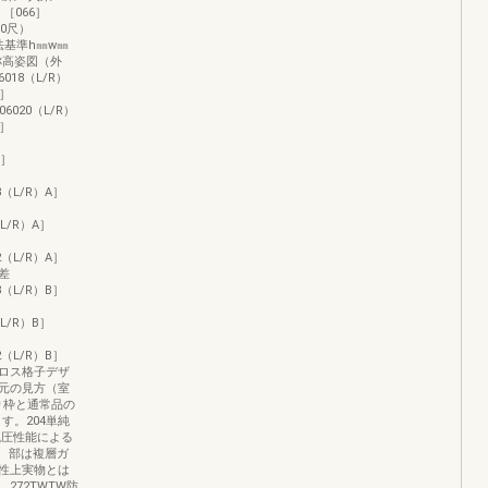
］［066］
.0尺）
内法基準h㎜w㎜
分呼称高姿図（外
6018（L/R）
）］
006020（L/R）
）］
）］
718（L/R）A］
0（L/R）A］
722（L/R）A］
段差
718（L/R）B］
0（L/R）B］
722（L/R）B］
シクロス格子デザ
元の見方（室
り枠と通常品の
す。204単純
風圧性能による
 部は複層ガ
性上実物とは
272TWTW防