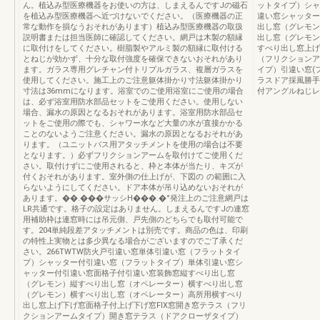
ん。植込み型医療機器をお使いの方は、しまえるんですJの磁石
ットタイプ）シャ
を植込み型医療機器へ近づけないでください。（医療機器の正
違い窓シャッター
常な動作を損なうおそれがあります）植込み型医療機器の取扱
出し窓（グレモン
説明書または担当医師に確認してください。網戸は木製の額縁
出し窓（グレモン
に取付けをしてください。樹脂製やアルミ製の額縁に取付ける
すべり出し窓上げ
とねじが効かず、十分な取付強度を確保できないおそれがあり
（フリクションア
ます。ガラス専用グレチャン付トリプルガラス、複層ガラスを
イプ）引違い窓(
使用してください。施工上のご注意躯体掛かり寸法躯体掛かり
ラスドア採風勝手
寸法は36mmになります。浴室でのご使用浴室にご使用の場合
付アングルねじレ
は、必ず浴室用防水部品セットをご使用ください。使用しない
場合、漏水の原因となるおそれがあります。浴室用防水部品セ
ットをご使用の際でも、シャワー水など大量の水が直接かかる
ことのないようご注意ください。漏水の原因となるおそれがあ
ります。（ユニットバス用アタッチメントを使用の場合は不要
となります。）必ずフリクションアームを取付けてご使用くだ
さい。取付けずにご使用されると、枠と本体が当たり、キズが
付くおそれがあります。室外側の仕上げが、下図の の範囲に入
らないようにしてください。ドア本体が吊り込めないおそれが
あります。��.���サッシH���.�°発注上のご注意網戸は
LR共通です。格子の設定はありません。しまえるんですJの連窓
用補助枠は連窓時には吊元側、戸先側のどちらでも取付可能で
す。204単純段差アタッチメントは別売です。商品の色は、印刷
の特性上実物とは多少異なる場合がございますのでご了承くだ
さい。266TWTW防火戸引違い窓単体引違い窓（フラットタイ
プ）シャッター付引違い窓（フラットタイプ）単体引違い窓シ
ャッター付引違い窓面格子付引違い窓装飾窓縦すべり出し窓
（グレモン）縦すべり出し窓（オペレーター）横すべり出し窓
（グレモン）横すべり出し窓（オペレーター）高所用横すべり
出し窓上げ下げ窓面格子付上げ下げ窓FIX窓開き窓テラス（フリ
クションアームタイプ）開き窓テラス（ドアクローザタイプ）