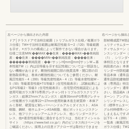
左ページから抽出された内容
右ページから抽出
ドア│テラスドア寸法特注範囲［トリプルガラス仕様／複層ガラ
部材構成図TW部品
ス仕様］TW※寸法特注範囲は耐風圧性能:Sー2（120）等級範囲
ュリティサムター
を示す。※ガラスの構成によって製作できない場合があります。
ティサムターン（
仕様ご注意MIN:��MAX:��在来：����MAX=��単純段
ンスシリンダー（
差：��在来：����MIN=��単純段差：����在来：
（1）、シリンダ
������単純段差：��↑サッシH[mm][mm]サッシW→基
体特注となります
本性能TW（）内は旧等級を示す右記性能については一部該当し
純段差のみ）本体
ない機種があります。断熱性能開口部の熱貫流率・開口部の日
リンダー付防犯建
射熱取得率は、巻末の断熱性能についてをご参照ください。耐
常品本体（通常品
風圧性能S－4（200）等級気密性能A－4（2）等級水密性能W－
通常品防犯建物部
5（50）等級遮音性能※TG等級3（住宅性能表示）…試験結果によ
体（専用品）特注
るPG等級2・等級3（住宅性能表示）…住宅型式性能認定による
シリンダー）通常
使用可能ガラス厚TG専用グレチャン付トリプルガラスクリプト
さい。部品箱A（
ンガス：総厚27mmアルゴンガス：総厚35mmPG専用グレチャ
ターン）アングル
ン付複層ガラス総厚22〜27mm使用対象木造主材質枠・本体ア
シリンダーレスし
ルミ形材、硬質塩ビ材レバーハンドルアルミダイカスト、ASA
C（標準サムター
樹脂、鋼材、他サムターンASA樹脂、他ピボットヒンジステン
グル付枠標準ハン
レス、他フリクションアームステンレス、他シリンダーステン
しまえるんですJ単
レス、他※遮音性能等級に適合するガラスは、当社オフィシャル
以下S－4（200）
サイト （https://www.lixil.co.jp/）内のビジネス向けページを
一覧表（耐風圧性
ご確認ください。採用上の注意ドアクローザは取付けできませ
ガラス仕様］TW