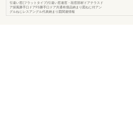
引違い窓(フラットタイプ)引違い窓連窓・段窓部材ドアテラスド
ア採風勝手口ドアFS勝手口ドア共通有償品納まり図ねじ付アン
グルねじレスアングル代表納まり図関連情報