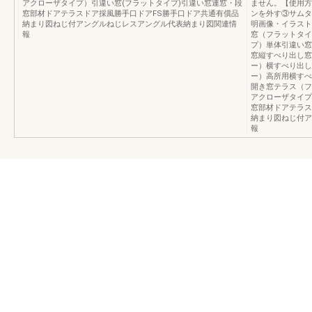
アクローザタイプ）引違い窓(フラットタイプ)引違い窓連窓・段
ません。【使用方
窓部材ドアテラスドア採風勝手口ドアFS勝手口ドア共通有償品
ンを外す③サムタ
納まり図ねじ付アングルねじレスアングル代表納まり図関連情
明画像・イラスト
報
窓（フラットタイ
プ）単体引違い窓
窓縦すべり出し窓
ー）横すべり出し
ー）高所用横すべ
開き窓テラス（フ
アクローザタイプ
窓部材ドアテラス
納まり図ねじ付ア
報