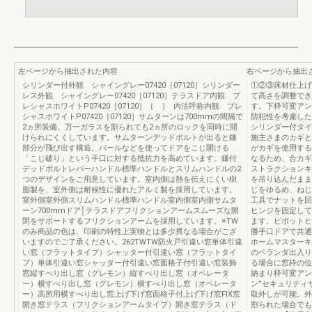
左ページから抽出された内容
右ページから抽出
シリンダー付外観 シャイングレー07420［07120］シリンダー
①②③床材仕上げ
レス外観 シャイングレー07420［07120］テラスドア内観 プ
て高さを調整でき
レシャスホワイトP07420［07120］［ ］ 内法呼称内観 プレ
す。下枠可変アン
シャスホワイトP07420［07120］サムターンは700mmの間隔で
防犯性を考慮した
2ヵ所装備。万一ガラスを割られても2ヵ所のロックを同時に開
シリンダー付タイ
けられにくくしています。サムターンデッドボルトが出ると鎌
施主さまのカギと
部分が飛び出す構造。バールなどを使ってドアをこじ開ける
がカギを使用する
「こじ破り」という手口に対する抵抗力を高めています。鎌付
なるため、合カギ
デッドボルトレバーハンドル標準ハンドルとスリムハンドルの2
ストラクションキ
つのデザインをご用意しています。室内側は熱を伝えにくい樹
を吊り込んだまま
脂製を、室外側は耐候性に優れたアルミ製を採用しています。
じをゆるめ、ねじ
室外側室外側スリムハンドル標準ハンドル室内側室内側サムタ
工具でナットを回
ーン700mmドア│テラスドアフリクションアームスムーズな開
ヒンジを固定して
閉をサポートするフリクションアームを採用しています。※TW
ます。ピボットヒ
のみ商品の色は、印刷の特性上実物とは多少異なる場合がござ
勝手口ドアで共通
いますのでご了承ください。262TWTW防火戸引違い窓単体引違
ホームマスターキ
い窓（フラットタイプ）シャッター付引違い窓（フラットタイ
のベランダ出入り
プ）単体引違い窓シャッター付引違い窓面格子付引違い窓装飾
る場合に窓枠の位
窓縦すべり出し窓（グレモン）縦すべり出し窓（オペレータ
納まり枠可変アン
ー）横すべり出し窓（グレモン）横すべり出し窓（オペレータ
ン”セキュリティ
ー）高所用横すべり出し窓上げ下げ窓面格子付上げ下げ窓FIX窓
取外しが可能。外
開き窓テラス（フリクションアームタイプ）開き窓テラス（ド
割られた場合でも