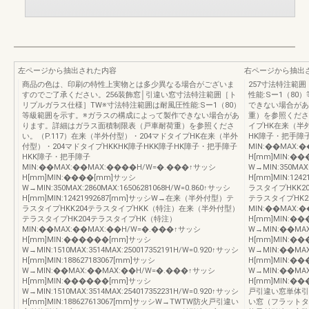
左ページから抽出された内容
右ページから抽出
商品の色は、印刷の特性上実物とは多少異なる場合がございま
257寸法特注範
すのでご了承ください。256装飾窓│引違い窓寸法特注範囲［ト
性能:Sー1（8
リプルガラス仕様］TW※寸法特注範囲は耐風圧性能:Sー1（80）
できない場合があ
等級範囲を示す。※ガラスの構成によって製作できない場合があ
重）を参照ください
ります。詳細はガラス面積制限表（戸車耐荷重）を参照くださ
イプHK在来（半外
い。（P.117）在来（半外付型）・204マドタイプHK在来（半外
HK障子・把手障
付型）・204マドタイプHKKHK障子HKK障子HK障子・把手障子
MIN:��MAX:
HKK障子・把手障子
H[mm]MIN:�
MIN:��MAX:��MAX:����H/W=�.���↑サッシ
W→MIN:350MAX:
H[mm]MIN:����[mm]サッシ
H[mm]MIN:1
W→MIN:350MAX:2860MAX:16506281068H/W=0.860↑サッシ
ラスタイプHKK
H[mm]MIN:12421992687[mm]サッシW→在来（半外付型）テ
テラスタイプHK2
ラスタイプHKK204テラスタイプHKK（特注）在来（半外付型）
MIN:��MAX:
テラスタイプHK204テラスタイプHK（特注）
H[mm]MIN:�
MIN:��MAX:��MAX:��H/W=�.���↑サッシ
W→MIN:��MA
H[mm]MIN:������[mm]サッシ
H[mm]MIN:�
W→MIN:1510MAX:3514MAX:250017352191H/W=0.920↑サッシ
W→MIN:��MA
H[mm]MIN:188627183067[mm]サッシ
H[mm]MIN:�
W→MIN:��MAX:��MAX:��H/W=�.���↑サッシ
W→MIN:��MA
H[mm]MIN:������[mm]サッシ
H[mm]MIN:�
W→MIN:1510MAX:3514MAX:254017352231H/W=0.920↑サッシ
戸引違い窓単体引
H[mm]MIN:188627613067[mm]サッシW→TWTW防火戸引違い
い窓（フラットタ