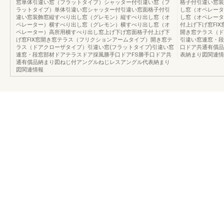
窓単体引違い窓（フラットタイプ）シャッター付引違い窓（フ
格子付引違い窓装
ラットタイプ）単体引違い窓シャッター付引違い窓面格子付引
し窓（オペレータ
違い窓装飾窓縦すべり出し窓（グレモン）縦すべり出し窓（オ
し窓（オペレータ
ペレーター）横すべり出し窓（グレモン）横すべり出し窓（オ
付上げ下げ窓FI
ペレーター）高所用横すべり出し窓上げ下げ窓面格子付上げ下
開き窓テラス（ド
げ窓FIX窓開き窓テラス（フリクションアームタイプ）開き窓テ
引違い窓連窓・段
ラス（ドアクローザタイプ）引違い窓(フラットタイプ)引違い窓
口ドア共通有償品
連窓・段窓部材ドアテラスドア採風勝手口ドアFS勝手口ドア共
表納まり図関連情
通有償品納まり図ねじ付アングルねじレスアングル代表納まり
図関連情報