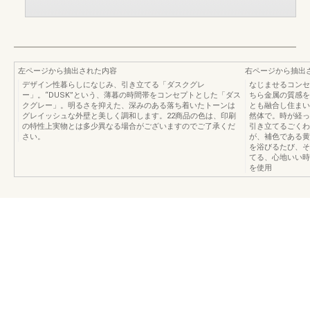
左ページから抽出された内容
右ページから抽出
デザイン性暮らしになじみ、引き立てる「ダスクグレ
なじませるコンセ
ー」。“DUSK”という、薄暮の時間帯をコンセプトとした「ダス
ちら金属の質感を
クグレー」。明るさを抑えた、深みのある落ち着いたトーンは
とも融合し住まい
グレイッシュな外壁と美しく調和します。22商品の色は、印刷
然体で。時が経っ
の特性上実物とは多少異なる場合がございますのでご了承くだ
引き立てるごくわ
さい。
が、補色である黄
を浴びるたび、そ
てる、心地いい時
を使用