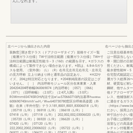
んになれます。
左ページから抽出された内容
右ページから抽出
装飾窓│開き窓テラス（ドアクローザタイプ）規格サイズ一覧
ご注意仕様基本性
［複層ガラス仕様］TW寸法特注範囲［複層ガラス仕様］TW※寸
は一部該当しない
法特注範囲は耐風圧性能:S－3（160）の範囲を示す。※ガラスの
率・開口部の日射
構成によって製作できない場合があります。※部は、6.8-A-5ガラ
照ください。耐風
スを使用。（室外側）（L）（R）右吊元左吊元右吊元・左吊元
級水密性能W－5
の見方呼称 立上り納まり枠と通常品の設定あり。 ※H22サ
住宅型式能認定に
イズ、204は特注対応となります。※204単純段差の設定はござ
層ガラス総厚26
いません。［ ］ 内法呼称モジュール区分在来東東・入東
材、硬質塩ビ材レ
204204204呼称幅060069074［内法呼称］［057］［066］
鋼材、他サムター
［071］（旧呼称幅）（2.0尺）（2.4尺入隅）（3.0尺）
他ドアクローザア
ROWmm654745ROH内法寸法w’㎜570660710内法基準h㎜w㎜
レス、他補強材ス
600690740mmh’㎜H／W㎜640730780窓区分呼称高姿図（外
に適合するガラ
観）在来（半外付型）テラス181,8001,8001,83006018（L/R）
（https://ww
［05718（L/R）］06918（L/R）［06618（L/R）］
ださい。採用上の
07418（L/R）［07118（L/R）］202,002,002,03006020（L/R）
W寸法が小さい場
［05720（L/R）］06920（L/R）［06620（L/R）］
お子様には開閉が
07420（L/R）［07120（L/R）］
浴室などの高温多
222,2002,2002,23006022（L/R）［05722（L/R）］
レチャン付複層ガ
06922（L/R）［06622（L/R）］07422（L/R）
体掛かり寸法躯体