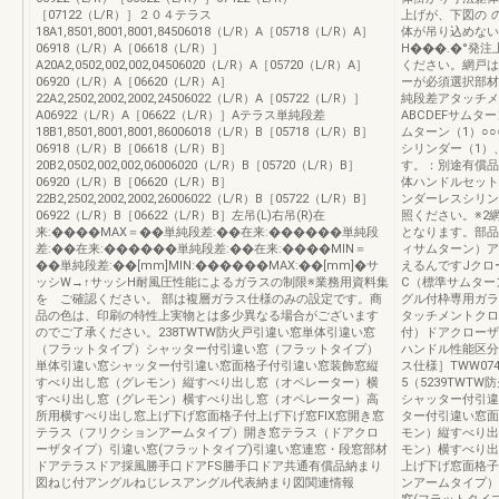
［07122（L/R）］２０４テラス
上げが、下図の 
18A1,8501,8001,8001,84506018（L/R）A［05718（L/R）A］
体が吊り込めない
06918（L/R）A［06618（L/R）］
H���.�°発
A20A2,0502,002,002,04506020（L/R）A［05720（L/R）A］
ください。網戸は
06920（L/R）A［06620（L/R）A］
ーが必須選択部材
22A2,2502,2002,2002,24506022（L/R）A［05722（L/R）］
純段差アタッチメ
A06922（L/R）A［06622（L/R）］Aテラス単純段差
ABCDEFサムタ
18B1,8501,8001,8001,86006018（L/R）B［05718（L/R）B］
ムターン（1）○
06918（L/R）B［06618（L/R）B］
シリンダー（1）
20B2,0502,002,002,06006020（L/R）B［05720（L/R）B］
す。：別途有償品
06920（L/R）B［06620（L/R）B］
体ハンドルセット
22B2,2502,2002,2002,26006022（L/R）B［05722（L/R）B］
ンダーレスシリン
06922（L/R）B［06622（L/R）B］左吊(L)右吊(R)在
照ください。※2
来:����MAX＝��単純段差:��在来:������単純段
となります。部品
差:��在来:������単純段差:��在来:����MIN＝
ィサムターン）ア
��単純段差:��[mm]MIN:������MAX:��[mm]�サ
えるんですJクロ
ッシW→↑サッシH耐風圧性能によるガラスの制限※業務用資料集
C（標準サムター
を ご確認ください。 部は複層ガラス仕様のみの設定です。商
グル付枠専用ガラ
品の色は、印刷の特性上実物とは多少異なる場合がございます
タッチメントクロ
のでご了承ください。238TWTW防火戸引違い窓単体引違い窓
付）ドアクローザ
（フラットタイプ）シャッター付引違い窓（フラットタイプ）
ハンドル性能区分
単体引違い窓シャッター付引違い窓面格子付引違い窓装飾窓縦
ス仕様］TWW074
すべり出し窓（グレモン）縦すべり出し窓（オペレーター）横
5（5239TW
すべり出し窓（グレモン）横すべり出し窓（オペレーター）高
シャッター付引違
所用横すべり出し窓上げ下げ窓面格子付上げ下げ窓FIX窓開き窓
ター付引違い窓面
テラス（フリクションアームタイプ）開き窓テラス（ドアクロ
モン）縦すべり出
ーザタイプ）引違い窓(フラットタイプ)引違い窓連窓・段窓部材
モン）横すべり出
ドアテラスドア採風勝手口ドアFS勝手口ドア共通有償品納まり
上げ下げ窓面格子
図ねじ付アングルねじレスアングル代表納まり図関連情報
ンアームタイプ）