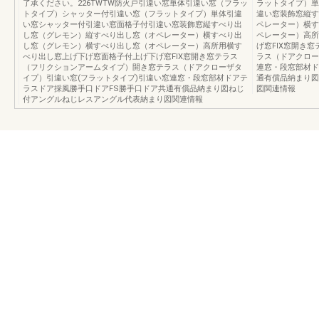
了承ください。226TWTW防火戸引違い窓単体引違い窓（フラッ
ラットタイプ）単
トタイプ）シャッター付引違い窓（フラットタイプ）単体引違
違い窓装飾窓縦す
い窓シャッター付引違い窓面格子付引違い窓装飾窓縦すべり出
ペレーター）横す
し窓（グレモン）縦すべり出し窓（オペレーター）横すべり出
ペレーター）高所
し窓（グレモン）横すべり出し窓（オペレーター）高所用横す
げ窓FIX窓開き
べり出し窓上げ下げ窓面格子付上げ下げ窓FIX窓開き窓テラス
ラス（ドアクロー
（フリクションアームタイプ）開き窓テラス（ドアクローザタ
連窓・段窓部材ド
イプ）引違い窓(フラットタイプ)引違い窓連窓・段窓部材ドアテ
通有償品納まり図
ラスドア採風勝手口ドアFS勝手口ドア共通有償品納まり図ねじ
図関連情報
付アングルねじレスアングル代表納まり図関連情報