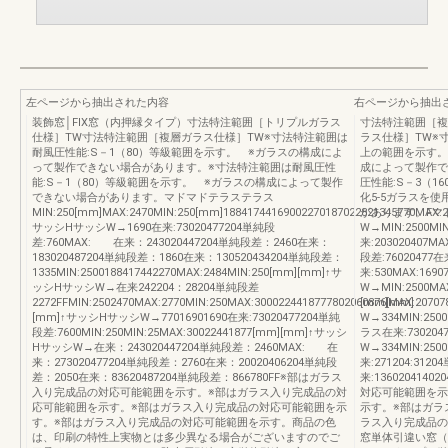
左ページから抽出された内容
右ページから抽出
装飾窓│FIX窓（内押縁タイプ）寸法特注範囲［トリプルガラス
寸法特注範囲［複
仕様］TW寸法特注範囲［複層ガラス仕様］TW※寸法特注範囲は
ラス仕様］TW※寸
耐風圧性能:S－1（80）等級範囲を示す。 ※ガラスの構成によ
上の範囲を示す。 
って製作できない場合があります。※寸法特注範囲は耐風圧性
成によって製作で
能:S－1（80）等級範囲を示す。 ※ガラスの構成によって製作
圧性能:S－3（1
できない場合があります。マドマドテラステラス
化5-5ガラスを
MIN:250[mm]MAX:2470MIN:250[mm]18841744169002270187022821345770MAX:2
があります。Fマド
サッシHサッシW→1690在来:73020477204単純段
W→MIN:2500MI
差:760MAX: 在来：243020447204単純段差：2460在来：
来:203020407M
183020487204単純段差：1860在来：130520434204単純段差：
段差:76020477在
1335MIN:2500188417442270MAX:2484MIN:250[mm][mm]↑サ
来:530MAX:16
ッシHサッシW→在来242204：28204単純段差
W→MIN:2500MAX
2272FFMIN:2502470MAX:2770MIN:250MAX:3000224418777802060876[mm]
[mm]MAX:207
[mm]↑サッシHサッシW→77016901690在来:73020477204単純
W→334MIN:2500
段差:7600MIN:250MIN:25MAX:30022441877[mm][mm]↑サッシ
ラス在来:730204
HサッシW→在来：243020447204単純段差：2460MAX: 在
W→334MIN:250
来：273020477204単純段差：2760在来：20020406204単純段
来:271204:312
差：2050在来：83620487204単純段差：866780FF※部はガラス
来:136020414
入り完成品の対応可能範囲を示す。※部はガラス入り完成品の対
対応可能範囲を示
応可能範囲を示す。※部はガラス入り完成品の対応可能範囲を示
示す。※部はガラ
す。※部はガラス入り完成品の対応可能範囲を示す。商品の色
ラス入り完成品の
は、印刷の特性上実物とは多少異なる場合がございますのでご
窓単体引違い窓（