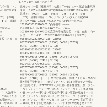
右ページから抽出された内容
イズ一覧［トリ
規格サイズ一覧［複層ガラス仕様］TWモジュール区分在来東東
ル区分在来東東
東東・入東204204204204呼称幅026031036041060069074［内
法呼称］［023］［028］［033］［038］［057］［066］
023］［028］
［071］（旧呼称幅）(1.0尺)(1.5尺)(2.0尺)(2.4尺入隅)(3.0
］［116］（旧呼
尺)ROWmm312362417462654745ROH内法寸法w’㎜
230280335380570660710内法基準h㎜w㎜
法寸法w’㎜
260310365410600690740mmh’㎜H／W㎜
w㎜
300350405450640730780窓区分呼称高姿図（内観）在来（半外
W㎜
付型）・２０４マド023305230230300026023［023023］
呼称高姿図（内観）在
028355280280350031028［028028］
0337530030037003603［03303］06003［05703］
06903［06603］07403［07103］
033410335335405036033［033033］
］
038455380380450041038［038038］
0557550050057003605［03305］06005［05705］
06905［06605］07405［07105］
057645570570640060057［057057］
］
0777570070077003607［03307］06007［05707］
06907［06607］07407［07107］
0997590090097006009［05709］06909［06609］
］
07409［07109］［ ］ 内法呼称耐風圧性能によるガラスの制
限※業務用資料集を ご確認ください。 部は複層ガラス仕様の
］
みの設定です。197TWTW防火戸引違い窓単体引違い窓（フラッ
93093］
トタイプ）シャッター付引違い窓（フラットタイプ）単体引違
6］［ ］ 内法呼称
い窓シャッター付引違い窓面格子付引違い窓装飾窓縦すべり出
 ご確認くださ
し窓（グレモン）縦すべり出し窓（オペレーター）横すべり出
る場合がござ
し窓（グレモン）横すべり出し窓（オペレーター）高所用横す
引違い窓単体引違
べり出し窓上げ下げ窓面格子付上げ下げ窓FIX窓開き窓テラス
フラットタイ
（フリクションアームタイプ）開き窓テラス（ドアクローザタ