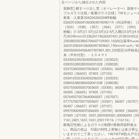
左ページから抽出された内容
装飾窓│横すべり出し窓（オペレーター）規格サ
プルガラス仕様／複層ガラス仕様］TWモジュー
東東・入東東204204204204呼称幅
026031036041060069074096119［内法呼称］［
［033］［038］［057］［066］［071］［093
称幅）(1.0尺)(1.5尺)(2.0尺)(2.4尺入隅)(3.0尺)(4.5
尺)ROWmm3123624174626547451,015ROH内
2302803353805706607109301,165内法基準h㎜
2603103654106006907409601,195mmh’㎜H／
3003504054506407307801,001,235窓区分
来（半外付型）・２０４マド
023305230230300026023［023023］
028355280280350031028［028028］
0337530030037003603［03303］06003［05703
06903［06603］07403［07103］
033410335335405036033［033033］
038455380380450041038［038038］
0557550050057003605［03305］06005［05705
06905［06605］07405［07105］
057645570570640060057［057057］
0777570070077003607［03307］06007［05707
06907［06607］07407［07107］
0997590090097006009［05709］06909［06609
07409［07109］0931,0059309301,00096093［0
1161,2401,1651,1651,235119116［11611
耐風圧性能によるガラスの制限※業務用資料集を
い。商品の色は、印刷の特性上実物とは多少異な
いますのでご了承ください。196TWTW防火戸
い窓（フラットタイプ）シャッター付引違い窓（