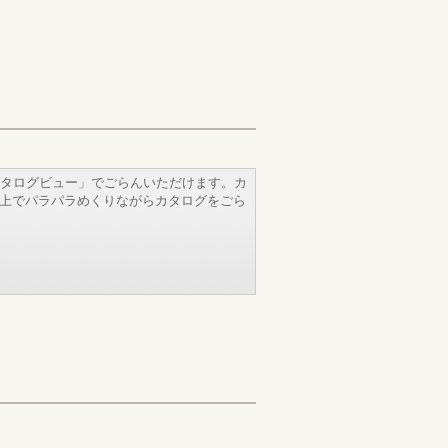
タログビュー」でごらんいただけます。カ
b上でパラパラめくりながらカタログをごら