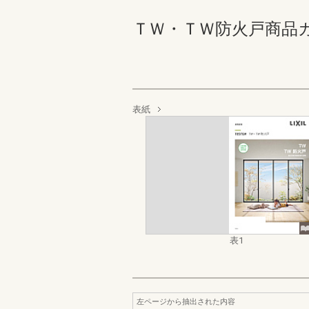
ＴＷ・ＴＷ防火戸商品カタ
表紙
表1
左ページから抽出された内容