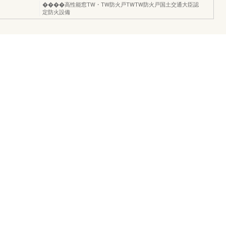
����高性能窓TW・TW防火戸TWTW防火戸国土交通大臣認
定防火設備