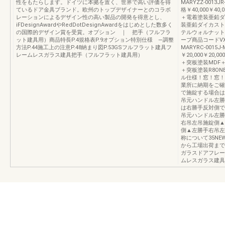
性をもたらします。ドイツに本拠を置く、世界で高い評価を得
MARYZZ-0013JR
ているドア金具ブランド。欧州のトップデザイナーとのコラボ
格￥40,000￥40
レーションによるデザイン性の高い製品の開発を得意とし、
＋電着塗装亜鉛ダ
iFDesignAwardやRedDotDesignAwardをはじめとした数多く
装亜鉛ダイカスト
の国際的デザイン賞を受賞。オプション ｜ 把手（フルフラ
テルウォルナット
ット建具用）商品特長P.4規格表P.9オプション特別仕様 —調整
ープ商品コードVX-00
方法P.44施工上の注意P.48納まり図P.53GSフルフラット建具フ
MARYRC-0015J
レームレスガラス建具把手（フルフラット建具用）
￥20,000￥20,0
＋突板塗装MDF
＋突板塗装R8O
ル仕様！窓！窓！
業所に納期をご確
で施錠する場合は
吊元ハンドル左勝
は右勝手反対側で
吊元ハンドル左勝
右吊左吊施錠側▲
側▲左勝手右吊左
称について35NE
から工場出荷まで
ガラスドアフレー
ムレスガラス建具