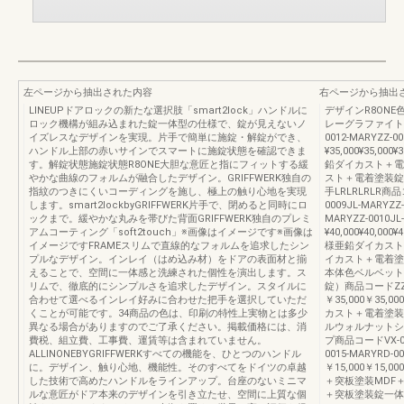
左ページから抽出された内容
右ページから抽出
LINEUPドアロックの新たな選択肢「smart2lock」ハンドルに
デザインR8ON
ロック機構が組み込まれた錠一体型の仕様で、錠が見えないノ
レーグラファイト
イズレスなデザインを実現。片手で簡単に施錠・解錠ができ、
0012-MARYZZ-0
ハンドル上部の赤いサインでスマートに施錠状態を確認できま
¥35,000¥35,
す。解錠状態施錠状態R8ONE大胆な意匠と指にフィットする緩
鉛ダイカスト＋電
やかな曲線のフォルムが融合したデザイン。GRIFFWERK独自の
スト＋電着塗装錠一
指紋のつきにくいコーディングを施し、極上の触り心地を実現
手LRLRLRLR商品コ
します。smart2lockbyGRIFFWERK片手で、閉めると同時にロ
0009JL-MARYZZ-
ックまで。緩やかな丸みを帯びた背面GRIFFWERK独自のプレミ
MARYZZ-0010JL
アムコーティング「soft2touch」※画像はイメージです※画像は
¥40,000¥40,000¥
イメージですFRAMEスリムで直線的なフォルムを追求したシン
様亜鉛ダイカスト
プルなデザイン。インレイ（はめ込み材）をドアの表面材と揃
イカスト＋電着塗
えることで、空間に一体感と洗練された個性を演出します。ス
本体色ベルベット
リムで、徹底的にシンプルさを追求したデザイン。スタイルに
錠）商品コードZZ-0
合わせて選べるインレイ好みに合わせた把手を選択していただ
￥35,000￥3
くことが可能です。34商品の色は、印刷の特性上実物とは多少
カスト＋電着塗装
異なる場合がありますのでご了承ください。掲載価格には、消
ルウォルナットシ
費税、組立費、工事費、運賃等は含まれていません。
プ商品コードVX-001
ALLINONEBYGRIFFWERKすべての機能を、ひとつのハンドル
0015-MARYRD-
に。デザイン、触り心地、機能性。そのすべてをドイツの卓越
￥15,000￥15,0
した技術で高めたハンドルをラインアップ。台座のないミニマ
＋突板塗装MDF
ルな意匠がドア本来のデザインを引き立たせ、空間に上質な個
＋突板塗装錠一体型