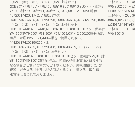
（×2）（×2）（×2）（×2）（×2）上枠セット
上枠セット□CBGC14
□CBGC144¥8,400144¥8,400188¥10,900188¥10,900セット価格計
¥96,9002,361～
¥74,500計¥79,000計¥81,500計¥89,1002,001～2,030203呼称
□CBGA94239¥4
137203144203174203188203本体
上枠セット□CBGC14
□CBGA87203¥35,30087203¥35,30087203¥35,30094203¥39,10050203¥30,800（×2）
¥96,9002,391～
（×2）（×2）（×2）（×2）（×2）上枠セット
□CBGA94241¥4
□CBGC144¥8,400144¥8,400188¥10,900188¥10,900セット価格計
上枠セット□CBGC14
¥74,500計¥79,000計¥81,500計¥89,1002,031～2,060206呼称右記
¥96,90013
商品、対応Aw500～1,440㎜用をご使用ください。
144206174206188206本体
□CBGA87206¥35,30087206¥35,30094206¥39,100（×2）（×2）
（×2）（×2）（×2）（×2）上枠セット
□CBGC144¥8,400188¥10,900188¥10,900セット価格計¥79,000計
¥81,500計¥89,10012商品の色は、印刷の特性上実物とは多少異
なる場合がございますのでご了承ください。掲載価格には、消
費税、ガラス代（ガラス組込商品を除く）、組立代、取付費、
運賃等は含まれておりません。