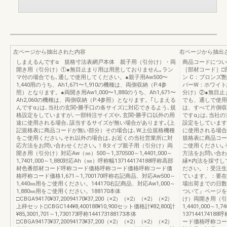
左ページから抽出された内容
右ページから抽出
しまえるんですα 規格寸法表網戸本体 親子用（引分け）・両
商品コードについ
開き用（引分け）①●無目止まり用は用意しておりません｡ラン
［部材コード］□
マ付の場合でも､通しで使用してください。●親子用Aw500〜
ン C：ブロンズ
1,440用のうち、Ah1,671〜1,910の機種は、両側収納（P.4参
バーW：ホワイト
照）となります。●両開き用Aw1,000〜1,880のうち、Ah1,671〜
分け）②●無目止
Ah2,060の機種は、両側収納（P.4参照）となります。｢しまえる
でも、通しで使用して
んですα｣は､当社の玄関•勝手口の各サイズに対応できるよう､規
は、すべて片側収
格設定をしていますが､一部特注サイズや､玄関•勝手口以外の用
ですα｣は､当社
途に使用される場合､該当するサイズが無い場合があります｡(上
設定をしています
記規格表に商品コードが無い部分）その場合は､W上位規格機種
に使用される場合
をご使用ください｡それ以外の場合は､お近くの当社営業所に対
規格表に商品コー
応方法をお問い合わせください｡！8タイプ親子用（引分け）両
ご使用ください｡
開き用（引分け）対応Aw（㎜）500～1,370500～1,4401,000～
方法をお問い合わ
1,7401,000～1,880対応Ah（㎜）呼称幅137144174188呼称高部
縁※内法を採寸して
材色番部材コード呼称コード価格呼称コード価格呼称コード価
ださい。：受注生
格呼称コード価格1,671～1,700170呼称右記商品、対応Aw500～
ています。：要在
1,440㎜用をご使用ください。144170右記商品、対応Aw1,000～
場出荷までの日数
1,880㎜用をご使用ください。188170本体
ついて』ページを
□CBGA94170¥37,20094170¥37,200（×2）（×2）（×2）（×2）
け）両開き用（引分
上枠セット□CBGC144¥8,400188¥10,900セット価格計¥82,800計
1,4401,000～1
¥85,3001,701～1,730173呼称144173188173本体
137144174
□CBGA94173¥37,20094173¥37,200（×2）（×2）（×2）（×2）
ード価格呼称コード