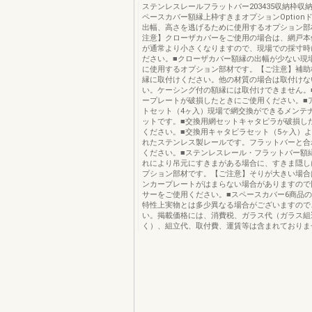
ステンレスレールフラットバー203435収納枠収
ペースカバー額縁上枠すきまオプションOption
出幅、高さを逃げるために使用するオプション部
注意】クローザカバーをご使用の場合は、網戸本
が通常より小さくなりますので、現場での採寸時
ださい。■クローザカバー額縁の出幅が少ない現
に使用するオプション部材です。【ご注意】補助
縁に取付けください。他の材質の場合は取付けな
い。ケーシング付の額縁には取付けできません。
ープレートが破損したときにご使用ください。■
トセット（4ヶ入）現場で網交換ができるメンテ
ットです。■交換用網セットキャタピラが破損し
ください。■交換用キャタピラセット（5ヶ入）
れたステンレス製レールです。フラットバーと合
ください。■ステンレスレール・フラットバー額
れにより吊元にすきまがある場合に、すきま隠し
プション部材です。【ご注意】そりが大きい場合
ンカープレートがはまらない場合がありますので
サーをご使用ください。■スペースカバー6商品
特性上実物とは多少異なる場合がございますので
い。掲載価格には、消費税、ガラス代（ガラス組
く）、組立代、取付費、運賃等は含まれておりま