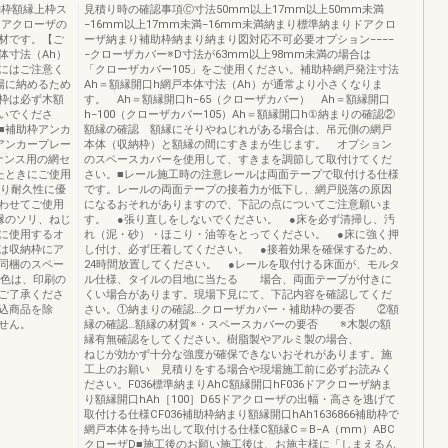
納枠額縁上枠ス
見積り時の確認事項Ⓒ寸法50mm以上17mm以上50mm未満
ドアクローザの
−16mm以上17mm未満−16mm未満納まり標準納まりドアクロ
材です。【ご
ーザ納まり補助枠納まり納まり図対応不可必要オプション−−−−
体寸法（Ah）
−クローザカバー※D寸法が63mm以上98mm未満の場合は
にはご注意く
「クローザカバー105」をご使用ください。補助枠網戸発注寸法
場に納めるため
Ah＝額縁開口h網戸本体寸法（Ah）が通常より小さくなりま
枠は必ず木額
す。 Ah＝額縁開口h−65（クローザカバー） Ah＝額縁開口
いでくださ
h−100（クローザカバー105）Ah＝額縁開口h①納まりの確認②
■補助枠アンカ
額縁の確認 額縁にそりやねじれがある場合は、吊元側の網戸
アンカープレー
本体（収納枠）と額縁の間にすきまが生じます。 オプション
ナンス用の網セ
のスペースカバーを使用して、すきまを調節して取付けてくだ
たときにご使用
さい。■レール施工時の注意レールは両面テープで取付ける仕様
より耐久性に優
です。レールの両面テープの接着力が低下し、網戸脱落の原因
わせてご使用
になるおそれがありますので、下記の点についてご注意願いま
縁のソリ、ねじ
す。 ●張り直しをしないでください。 ●床を必ず清掃し、汚
に使用するオ
れ（泥・砂）・ほこり・油等をとってください。 ●床に強く押
は収納枠にア
し付け、必ず圧着してください。 ●接着効果を確保するため、
同梱のスペー
24時間放置してください。 ●レールを取付ける床面が、モルタ
の色は、印刷の
ル仕様、タイルの目地に当たる 場合、両面テープが付きに
ご了承くださ
くい場合があります。現場下見にて、下記内容を確認してくだ
込商品を除
さい。①納まりの確認…クローザカバー・補助枠の要否 ②額
せん。
縁の確認…額縁の材質※・スペースカバーの要否 ※木製の額
縁有無確認をしてください。樹脂製やアルミ製の場合、
ねじが効かず十分な強度が確保できないおそれがあります。施
工上のお願い 見積りをする場合や現場施工前に必ずお読みく
ださい。F036標準納まりAhC額縁開口hF036ドアクローザ納ま
り額縁開口hAh［100］D65ドアクローザの出幅・高さを逃げて
取付ける仕様CF036補助枠納まり額縁開口hAh1636866補助枠で
網戸本体を持ち出して取付ける仕様C額縁C＝B−A（mm）ABC
クローザD■施工後のお願い施工後は、お施主様に「しまえるん