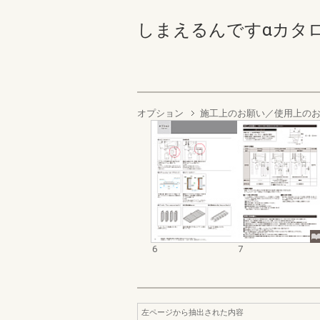
しまえるんですαカタログ 6
オプション
施工上のお願い／使用上の
6
7
左ページから抽出された内容