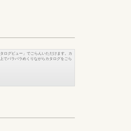
タログビュー」でごらんいただけます。カ
b上でパラパラめくりながらカタログをごら