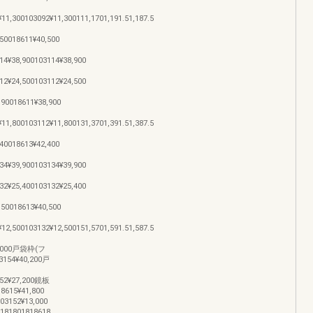
1,300103092¥11,300111,1701,191.51,187.5
50018611¥40,500
4¥38,900103114¥38,900
2¥24,500103112¥24,500
90018611¥38,900
1,800103112¥11,800131,3701,391.51,387.5
40018613¥42,400
4¥39,900103134¥39,900
2¥25,400103132¥25,400
50018613¥40,500
2,500103132¥12,500151,5701,591.51,587.5
44,000戸袋枠(フ
3154¥40,200戸
152¥27,200鏡板
615¥41,800
3152¥13,000
181801818618