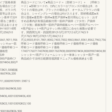
イプ規格表新
商品コードについて●商品コード＝［部材コード］＋ ［呼称コ
る場合がござ
ード］●部材コードの、□内にカラーがブロンズの場合はB、ホ
税、ガラス代
ワイトの場合はW、ブラックの場合はT、オータムブラウンの場
賃等は含まれ
合はＧ、シャイングレーの場合はKが入ります。部材構成図●水
ッシ基本寸法H
切り皿板●連窓用一筋枠●連窓戸袋枠●直付用ねじセット：おす
考図をご参照く
すめ品番内訳有償品鏡板付用一筋枠戸袋枠（フタ付）戸袋枠
設定はありませ
（フタ無）鏡板無用一筋枠戸袋枠鏡板ルーバーⅠ型雨戸ルーバー
6511-B間
※雨戸錠セット※雨戸はサッシ枠の開口に合せた枚数が必要で
256(9.0
す。関西間九州・四国間281(9.5尺)377(12.6尺)174(5.9
尺)176(5.98尺)270(9.1尺)366(12.2
661,9011,956
尺)2,8503,8101,7801,8002,7403,7002,9063,8661,8361,8562,7963,7562,88
称高サッシＨ㎜一筋
呼称コード価格呼称コード価格呼称コード価格呼称コード価格
ド価格呼称コー
呼称コード価格呼称コード価格
価格窓
174071760717407¥38,00017607¥38,000099074¥34,800099074¥34,800099
一筋枠
シャッター/雨戸リフォームシャッター単体シャッター雨戸一筋
38,000戸袋枠(フ
商品紹介寸法特注範囲現場調査マニュアル価格表納まり図
3074¥34,800戸
072¥21,500鏡板
607¥36,200
11,00009970991.5987.5
50018609¥38,500
4¥36,400103094¥36,400
2¥23,100103092¥23,100
90018609¥36,900