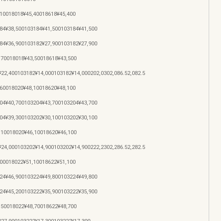
10018018¥45,40018618¥45,400
4¥38,500103184¥41,500103184¥41,500
4¥36,900103182¥27,900103182¥27,900
70018018¥43,50018618¥43,500
2,400103182¥14,000103182¥14,000202,0302,086.52,082.5
60018020¥48,10018620¥48,100
4¥40,700103204¥43,700103204¥43,700
4¥39,300103202¥30,100103202¥30,100
10018020¥46,10018620¥46,100
4,000103202¥14,900103202¥14,900222,2302,286.52,282.5
00018022¥51,10018622¥51,100
4¥46,900103224¥49,800103224¥49,800
4¥45,200103222¥35,900103222¥35,900
50018022¥48,70018622¥48,700