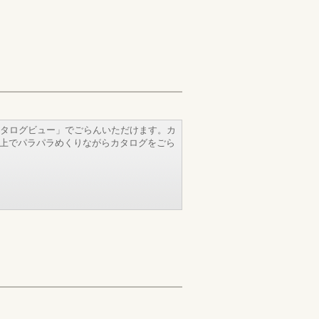
タログビュー」でごらんいただけます。カ
b上でパラパラめくりながらカタログをごら