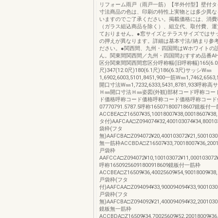
リフォーム雨戸（雨戸一筋）【半外付型】壁付タ
寸法商品の色は、印刷の特性上実物とは多少異な
いますのでご了承ください。掲載価格には、消費
（ガラス組込商品を除く）、組立代、取付費、運
ておりません。●窓サイズとテラスサイズではサ
の押えが異なります。詳細は基本寸法/納まり参
ださい。●関西間、九州・四国間はWホワイトの
ん。関東間関西間／九州・四国間おすすめ品番AHH-1
区分関東間関西間窓区分呼称幅(旧呼称幅)165(6.0尺)
尺)347(12.0尺)180(6.1尺)186(6.3尺)サッシW㎜
1,6902,6003,5101,8451,900一筋W㎜1,7462,6563,5
開口寸法W㎜1,7232,6333,5431,8781,933呼
Ｈ㎜開口寸法Ｈ㎜姿図(外観)部材コード呼称コー
ド価格呼称コード価格呼称コード価格呼称コード
07770791.5787.5呼称165071800718607鏡板付
ACCBEA□Z16507¥35,10018007¥38,00018607¥
タ付)AAFCAA□Z094074¥32,400103074¥34,80010
袋枠(フタ
無)AAFCBA□Z094072¥20,400103072¥21,500103
無一筋枠ACCBDA□Z16507¥33,70018007¥36,20018
戸袋枠
AAFCCA□Z094072¥10,100103072¥11,000103072¥
呼称16509256091800918609鏡板付一筋枠
ACCBEA□Z16509¥36,40025609¥54,90018009¥38,
戸袋枠(フタ
付)AAFCAA□Z094094¥33,900094094¥33,90010309
戸袋枠(フタ
無)AAFCBA□Z094092¥21,400094094¥32,20010309
鏡板無一筋枠
ACCBDA□Z16509¥34,70025609¥52,20018009¥36,