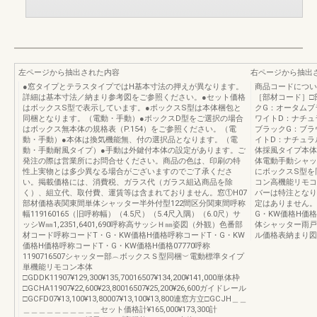
左ページから抽出された内容
右ページから抽出
●窓タイプとテラスタイプではH基本寸法の押えが異なります。
商品コードについ
詳細は基本寸法／納まり参考図をご参照ください。●セット価格
［部材コード］□
はボックスS型で表示しています。●ボックスS型は本体梱包と
クG：オータムブ
同梱となります。（電動・手動）●ボックスD型をご選択の場合
ワイトD：ナチュ
はボックス無本体の規格表（P.154）をご参照ください。（電
ブラックG：ブラ
動・手動）●本体は換気機能無、付の選択品となります。（電
イトD：ナチュ
動・手動耐風タイプ）●手動は外鍵付本体の設定があります。ご
体採風タイプ本体
発注の際は営業所にお問合せください。商品の色は、印刷の特
体電動手動シャッ
性上実物とは多少異なる場合がございますのでご了承くださ
にボックスS型を
い。掲載価格には、消費税、ガラス代（ガラス組込商品を除
コン高機能リモコ
く）、組立代、取付費、運賃等は含まれておりません。窓①H07
バーは特注となり
部材価格表関東間単体シャッター半外付型122間区分関東間呼称
定はありません。12
幅119160165（旧呼称幅）（4.5尺）（5.4尺入隅）（6.0尺）サ
G・KW価格H価
ッシW㎜1,2351,6401,690呼称高サッシＨ㎜姿図（外観）色番部
体シャッター雨戸
材コード呼称コードT・G・KW価格H価格呼称コードT・G・KW
ル価格表納まり図
価格H価格呼称コードT・G・KW価格H価格07770呼称
1190716507シャッター部︵ボックスＳ型同梱︶電動標準タイプ
単機能リモコン本体
□GDDK11907¥129,300¥135,70016507¥134,200¥141,000単体枠
□GCHA11907¥22,600¥23,80016507¥25,200¥26,600ガイドレール
□GCFD07¥13,100¥13,80007¥13,100¥13,800連窓方立□GCJH＿＿
＿＿＿＿＿＿＿＿＿＿セット価格計¥165,000¥173,300計