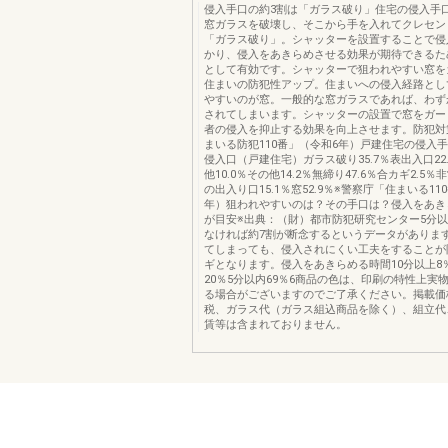
侵入手口の約3割は「ガラス破り」住宅の侵入手
窓ガラスを破壊し、そこから手を入れてクレセン
「ガラス破り」。シャッターを設置することで侵
かり、侵入をあきらめさせる効果が期待できるた
として有効です。シャッターで狙われやすい窓を
住まいの防犯性アップ。住まいへの侵入経路とし
やすいのが窓。一般的な窓ガラスであれば、わず
されてしまいます。シャッターの設置で窓をガー
者の侵入を抑止する効果を向上させます。防犯対
まいる防犯110番」（令和6年）戸建住宅の侵入
侵入口（戸建住宅）ガラス破り35.7％表出入口22
他10.0％その他14.2％無締り47.6％合カギ2.5
の出入り口15.1％窓52.9％※警察庁「住まいる11
年）狙われやすいのは？その手口は？侵入をあき
が目安※出典：（財）都市防犯研究センター5分
なければ約7割が断念するというデータがありま
てしまっても、侵入されにくい工夫をすることが
ギとなります。侵入をあきらめる時間10分以上8％
20％5分以内69％6商品の色は、印刷の特性上実
る場合がございますのでご了承ください。掲載価
税、ガラス代（ガラス組込商品を除く）、組立代
賃等は含まれておりません。