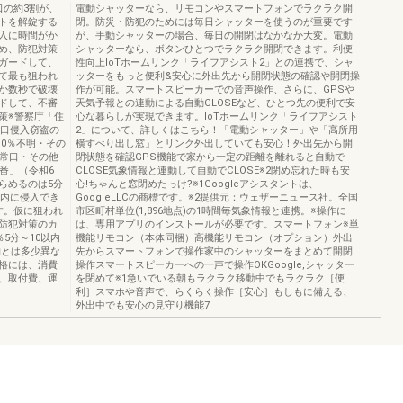
口の約3割が、
電動シャッターなら、リモコンやスマートフォンでラクラク開
トを解錠する
閉。防災・防犯のためには毎日シャッターを使うのが重要です
入に時間がか
が、手動シャッターの場合、毎日の開閉はなかなか大変。電動
め、防犯対策
シャッターなら、ボタンひとつでラクラク開閉できます。利便
ガードして、
性向上IoTホームリンク「ライフアシスト2」との連携で、シャ
て最も狙われ
ッターをもっと便利&安心に外出先から開閉状態の確認や開閉操
か数秒で破壊
作が可能。スマートスピーカーでの音声操作、さらに、GPSや
ドして、不審
天気予報との連動による自動CLOSEなど、ひとつ先の便利で安
策※警察庁「住
心な暮らしが実現できます。IoTホームリンク「ライフアシスト
手口侵入窃盗の
2」について、詳しくはこちら！「電動シャッター」や「高所用
.0％不明・その
横すべり出し窓」とリンク外出していても安心！外出先から開
％非常口・その他
閉状態を確認GPS機能で家から一定の距離を離れると自動で
0番」（令和6
CLOSE気象情報と連動して自動でCLOSE※2閉め忘れた時も安
らめるのは5分
心!ちゃんと窓閉めたっけ?※1Googleアシスタントは、
以内に侵入でき
GoogleLLCの商標です。※2提供元：ウェザーニュース社。全国
す。仮に狙われ
市区町村単位(1,896地点)の1時間毎気象情報と連携。※操作に
防犯対策のカ
は、専用アプリのインストールが必要です。スマートフォン※単
5分～10以内
機能リモコン（本体同梱）高機能リモコン（オプション）外出
物とは多少異な
先からスマートフォンで操作家中のシャッターをまとめて開閉
格には、消費
操作スマートスピーカーへの一声で操作OKGoogle,シャッター
、取付費、運
を閉めて※1急いでいる朝もラクラク移動中でもラクラク［便
利］スマホや音声で、らくらく操作［安心］もしもに備える、
外出中でも安心の見守り機能7