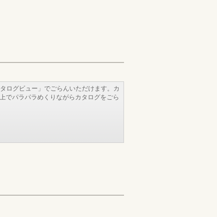
タログビュー」でごらんいただけます。カ
b上でパラパラめくりながらカタログをごら