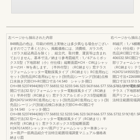
左ページから抽出された内容
右ページから抽出
848商品の色は、印刷の特性上実物とは多少異なる場合がござい
85縮尺：1／6
ますのでご了承ください。掲載価格には、消費税、ガラス代
（小）付仕様）テ
（ガラス組込商品を除く）、組立代、取付費、運賃等は含まれ
売品)RC開口寸法+2
ておりません。基本寸法／納まり参考図縮尺：1／6アルミボッ
406532.5RC開口寸
クスS型（下地部材（小）付仕様）縦断面図※CH・CWはシャッ
部リフォームシャ
ターのH・Wを表します。［半外付型］（RC納まり）窓テラス
（RC納まり）テ
リフォームシャッター電動採風タイプ（RC納まり）RC造用ねじ
H247G1A95
セット(別売品)RC造用ねじセット(別売品)シーリング(別途)点検
開口寸法+2265881
口水抜き穴部CH=RC開口寸法-14.540 シャッタ-開口
開口寸法13.513.5
CH+88.52374944(80)177.56832.52.5233.546.523.5631666.577.556.5732.519(18)1.5
シャッター電動採
開口寸法(32.5)リフォームシャッター電動採風タイプ（RC納ま
テラス（下地部材小
り）半外付型（RC納まり）窓テラスアルミボックスS型縦断面
雨戸リフォームシ
図H247G1A951RC造用ねじセット(別売品)RC造用ねじセット(別
法特注範囲現場調
売品)シーリング(別途)点検口水抜き穴部CH=RC開口寸
法-14.540 シャッタ-開口
CH+88.52374944(80)177.56832.52.5233.546.523.5631666.577.556.5732.519(18)1.5
開口寸法(32.5)ームシャッター電動採風タイプ（RC納まり）半
外付型（RC納まり）窓テラスボックスS型縦断面図
H247G1A951シャッター/雨戸リフォームシャッター単体シャッ
ター雨戸一筋商品紹介寸法特注範囲現場調査マニュアル価格表
納まり図