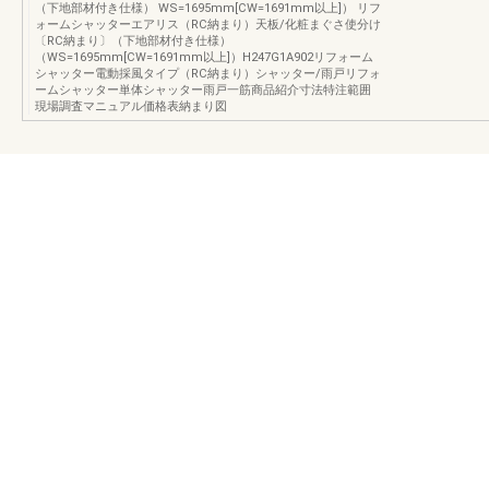
（下地部材付き仕様） WS=1695mm[CW=1691mm以上]） リフ
ォームシャッターエアリス（RC納まり）天板/化粧まぐさ使分け
〔RC納まり〕（下地部材付き仕様）
（WS=1695mm[CW=1691mm以上]）H247G1A902リフォーム
シャッター電動採風タイプ（RC納まり）シャッター/雨戸リフォ
ームシャッター単体シャッター雨戸一筋商品紹介寸法特注範囲
現場調査マニュアル価格表納まり図