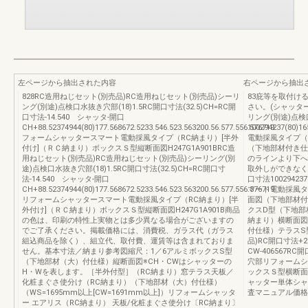
左ページから抽出された内容
右ページから抽出
828RC造用ねじセット(別売品)RC造用ねじセット(別売品)シーリ
83庇等を取付け
ング(別途)点検口水抜き穴部(18)1.5RC開口寸法(32.5)CH=RC開
さい。(シャッタ
口寸法-14.540 シャッタ-開口
リング(別途)点検口
CH+88.52374944(80)177.568672.5233.546.523.563200.56.577.556.576719
100294237(80
フォームシャッタースマート電動採風タイプ（RC納まり）[半外
電動採風タイプ（
付け]（ＲＣ納まり）ボックスＳ型縦断面図H247G1A901BRC造
（下地部材付き仕様
用ねじセット(別売品)RC造用ねじセット(別売品)シーリング(別
のラインより下へ
途)点検口水抜き穴部(18)1.5RC開口寸法(32.5)CH=RC開口寸
取外しができなくな
法-14.540 シャッタ-開口
口寸法100294237
CH+88.52374944(80)177.568672.5233.546.523.563200.56.577.556.576719
マート電動採風タ
リフォームシャッタースマート電動採風タイプ（RC納まり）[半
面図（下地部材付き
外付け]（ＲＣ納まり）ボックスＳ型縦断面図H247G1A901B商品
クスD型（下地部
の色は、印刷の特性上実物とは多少異なる場合がございますの
納まり）横断面図
でご了承ください。掲載価格には、消費税、ガラス代（ガラス
付仕様）テラスS
組込商品を除く）、組立代、取付費、運賃等は含まれておりま
品)RC開口寸法+22
せん。基本寸法／納まり参考図縮尺：1／6アルミボックスS型
CW‑406567RC開口
（下地部材（大）付仕様）縦断面図※CH・CWはシャッターの
穴部リフォームシ
H・Wを表します。［半外付型］（RC納まり）窓テラス天板／
ックスＳ型横断面図
化粧まぐさ使分け（RC納まり）（下地部材（大）付仕様）
ャッター単体シャ
（WS=1695mm以上[CW=1691mm以上]）リフォームシャッタ
査マニュアル価格
ー エアリス（RC納まり） 天板/化粧まぐさ使分け〔RC納まり〕