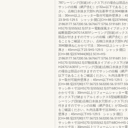
787シーリング(別途)ボックス下げの場合は部品
サッシの出幅（網戸含む）が32㎜以下であるこ
さい。点検口水抜き穴部h:内法基準寸法3040躯
法：30mm以上シャッター取付可能外壁厚さ：4
23.5HS-129.5 シャッタ-開口[CH+88.5]2374944(
21863177.567200.56.5676677.5756.519168
HS(70.5)555(62.5)37ター電動採風タイプボ
縦断面図H247G1A301Fシーリング(別途)ボッ
部品が付きますのでサッシの出幅（網戸含む）が
ることをご確認ください。点検口水抜き穴部h:内
3040躯体ねじかかり寸法：30mm以上シャッタ
厚さ：45mm以下23.5HS-129.5 シャッタ-開口
[CH+88.5]2374944(80)2.5CH=HS-
21863177.567200.56.5676677.5756.519168
HS(70.5)555(62.5)37動採風タイプボックス
H247G1A301Fシーリング(別途)点検口水抜き
の場合は部品が付きますのでサッシの出幅（網戸
以下であることをご確認ください。h:内法基準寸法
ター取付可能外壁厚さ：45mm以下HS-129.5 
[CH+88.5]237(80)177.56723.563200.56.51977.55
サッシ外々寸法HS(70.5)555(62.5)37168CH=HS
かかり寸法：30mm以上リフォームシャッター
ボックス下げ納まりアルミボックスS型縦断面図H24
シーリング(別途)点検口水抜き穴部ボックス下げ
付きますのでサッシの出幅（網戸含む）が32㎜
をご確認ください。h:内法基準寸法3040シャッ
壁厚さ：45mm以下HS-129.5 シャッタ-開口
[CH+88.5]237(80)177.56723.563200.56.51977.55
サッシ外々寸法HS(70.5)555(62.5)37168CH=HS
かかり寸法：30mm以上リフォームシャッター