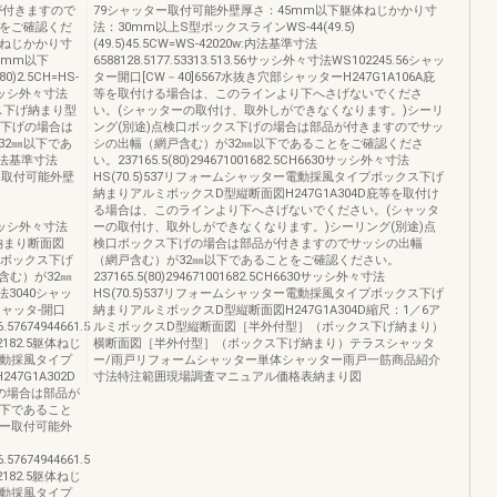
が付きますので
79シャッター取付可能外壁厚さ：45mm以下躯体ねじかかり寸
とをご確認くだ
法：30mm以上S型ボックスラインWS-44(49.5)
体ねじかかり寸
(49.5)45.5CW=WS-42020w:内法基準寸法
5mm以下
6588128.5177.53313.513.56サッシ外々寸法WS102245.56シャッ
80)2.5CH=HS-
ター開口[CW－40]6567水抜き穴部シャッターH247G1A106A庇
1.5サッシ外々寸法
等を取付ける場合は、このラインより下へさげないでくださ
ックス下げ納まり型
い。(シャッターの取付け、取外しができなくなります。)シーリ
クス下げの場合は
ング(別途)点検口ボックス下げの場合は部品が付きますのでサッ
32㎜以下であ
シの出幅（網戸含む）が32㎜以下であることをご確認くださ
法基準寸法
い。237165.5(80)294671001682.5CH6630サッシ外々寸法
ー取付可能外壁
HS(70.5)537リフォームシャッター電動採風タイプボックス下げ
納まりアルミボックスD型縦断面図H247G1A304D庇等を取付け
る場合は、このラインより下へさげないでください。(シャッタ
1.5サッシ外々寸法
ーの取付け、取外しができなくなります。)シーリング(別途)点
下げ納まり断面図
検口ボックス下げの場合は部品が付きますのでサッシの出幅
穴部ボックス下げ
（網戸含む）が32㎜以下であることをご確認ください。
含む）が32㎜
237165.5(80)294671001682.5CH6630サッシ外々寸法
3040シャッ
HS(70.5)537リフォームシャッター電動採風タイプボックス下げ
シャッタ-開口
納まりアルミボックスD型縦断面図H247G1A304D縮尺：1／6ア
6.57674944661.5
ルミボックスD型縦断面図［半外付型］（ボックス下げ納まり）
-2182.5躯体ねじ
横断面図［半外付型］（ボックス下げ納まり）テラスシャッタ
電動採風タイプ
ー/雨戸リフォームシャッター単体シャッター雨戸一筋商品紹介
7G1A302D
寸法特注範囲現場調査マニュアル価格表納まり図
の場合は部品が
以下であること
ター取付可能外
6.57674944661.5
-2182.5躯体ねじ
電動採風タイプ