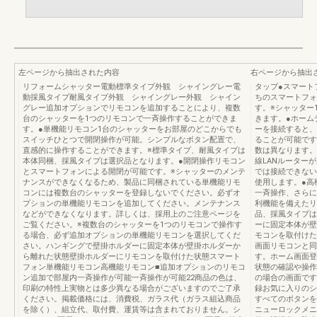
左ページから抽出された内容
右ページから抽出
リフォームシャッター電動標準タイプ外観 シャイングレー電
タップ●スマート
動採風タイプ耐風タイプ外観 シャイングレー外観 シャイン
ちのスマートフォ
グレー追加オプションでリモコンを追加することにより、複数
す。※シャッター
台のシャッターを1つのリモコンで一斉操作することができま
きます。●ホーム
す。●単機能リモコン1台のシャッターをお部屋のどこからでも
ーを接続すると、
スイッチひとつで開閉操作が可能。シンプルなボタン配置で、
ることが可能です
直感的に操作することができます。※標準タイプ、耐風タイプは
数は異なります。
本体同梱、採風タイプは選択品となります。●開閉操作リモコン
線LANルーター
とスマートフォンによる開閉が可能です。※シャッターのメンテ
では接続できない
ナンスができなくなるため、製品に同梱されている単機能リモ
使用します。●高
コンには複数台のシャッターを登録しないでください。必ずオ
一斉操作、さらに
プションの単機能リモコンを追加してください。メンテナンス
利機能を備えたリ
などができなくなります。詳しくは、採用上のご注意ページを
品、採風タイプは
ご覧ください。※複数台のシャッターを1つのリモコンで操作す
ーに固定本体が壁
る場合、必ず追加オプションの単機能リモコンを選択してくだ
モコンを取付けた
さい。ハンギングで壁掛ホルダーに固定本体が壁掛ホルダーか
画面リモコンと同
ら離れた状態壁掛ホルダーにリモコンを取付けた状態スマート
す。ホーム画面登
フォン単機能リモコン高機能リモコン■追加オプションのリモコ
状態の確認や操作
ン追加で部屋内一斉操作が可能一斉操作が可能22商品の色は、
の場合の画面です
印刷の特性上実物とは多少異なる場合がございますのでご了承
録お気に入りのシ
ください。掲載価格には、消費税、ガラス代（ガラス組込商品
すべてのボタンを
を除く）、組立代、取付費、運賃等は含まれておりません。シ
ニューロックメニ