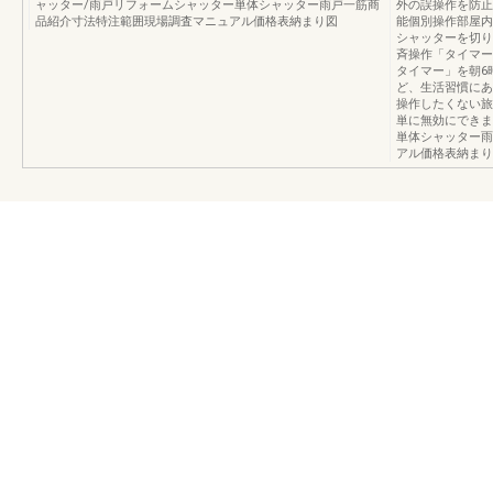
ャッター/雨戸リフォームシャッター単体シャッター雨戸一筋商
外の誤操作を防止
品紹介寸法特注範囲現場調査マニュアル価格表納まり図
能個別操作部屋内
シャッターを切り
斉操作「タイマー
タイマー」を朝6
ど、生活習慣にあ
操作したくない旅
単に無効にできま
単体シャッター雨
アル価格表納まり