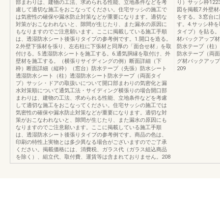
部まわりは、建物の工法、求められる性能、立地条件などを考
り）サッシ枠122
慮して適切な施工をおこなってください。住宅サッシの施工で
図を掲載7.外壁
は気密性の確保や漏水防止対策などが重要になります。適切な
をする。3.窓台
対策がおこなわれないと、隙間が生じたり、また漏水の原因に
す。4.サッシ枠
もなりますのでご注意願います。ここに掲載している施工手順
タイプ）を貼る。
は、透湿防水シート後張りタイプの参考例です。1.開口を造る。
材バックアップ材
2.外壁下張材を張り、左右柱に下張材と同厚の「面合せ材」を取
防水テープ（柱）
付ける。5.透湿防水シートを施工する。6.通気胴縁を取付け、外
防水テープ（両面
壁材を施工する。（横張りサイディングの例）断面詳細（下
グ材バックアップ
枠）断面詳細（縦枠）（窓台）防水テープ（先張）防水シート
209
透湿防水シート（柱）透湿防水シート防水テープ（両面タイ
プ）サッシ・ドアの取扱いについて開口部まわりの気密化と漏
水対策順について通気工法・サイディング横張りの場合開口部
まわりは、建物の工法、求められる性能、立地条件などを考慮
して適切な施工をおこなってください。住宅サッシの施工では
気密性の確保や漏水防止対策などが重要になります。適切な対
策がおこなわれないと、隙間が生じたり、また漏水の原因にも
なりますのでご注意願います。ここに掲載している施工手順
は、透湿防水シート後張りタイプの参考例です。商品の色は、
印刷の特性上実物とは多少異なる場合がございますのでご了承
ください。掲載価格には、消費税、ガラス代（ガラス組込商品
を除く）、組立代、取付費、運賃等は含まれておりません。208