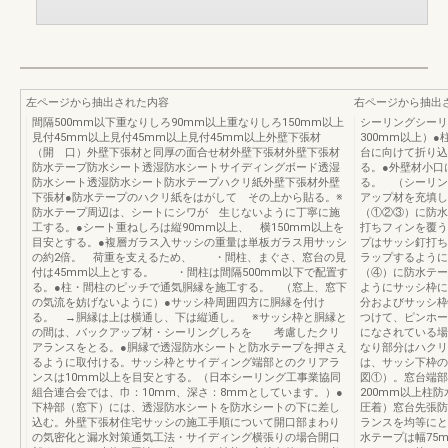
左ページから抽出された内容
右ページから抽出
間隔500mm以下重なりしろ90mm以上重なりしろ150mm以上
シーリングシーリ
見付45mm以上見付45mm以上見付45mm以上外壁下張材
300mm以上）
（開 口）外壁下張材と同厚の面合せ材外壁下張材外壁下張材
台に向けて折り込
防水テープ防水シート透湿防水シートサイディングボード透湿
る。●外壁材小口
防水シート透湿防水シート防水テープハクリ紙外壁下張材外壁
る。 （シーリン
下張材●防水テープのハクリ紙をはがして その上から貼る。※
アップ材を充填し
防水テープ周辺は、シートにシワが 生じないように丁寧に施
（①②③）に防水
工する。●シート重ねしろは縦90mm以上、 横150mm以上を
打ちフィンを覆う
目安とする。●複層ガラス入サッシの重量は単板ガラス用サッシ
プはサッシ釘打
の約2倍。 荷重を支えるため、 ・間柱、まぐさ、窓台の見
ラップするように
付は45mm以上とする。 ・間柱は間隔500mm以下で配置す
（④）に防水テー
る。●柱・間柱のピッチで通気胴縁を施工する。 （窓上、窓下
ようにサッシ枠に
の気流を妨げないように）●サッシ枠周囲四方に胴縁を付け
分およびサッシ枠
る。 →胴縁は上は横通し、下は縦通し。 ※サッシ枠と胴縁と
つけて、ピンホー
の間は、バックアップ材・シーリングしろを 考慮したクリ
になされている場
アランスをとる。●胴縁で透湿防水シートと防水テープを押さえ
なり部分はハクリ
るように取付ける。サッシ枠とサイディング端部とのクリアラ
は、サッシ下枠の
ンスは10mm以上を目安とする。（日本シーリング工事業協同
図①）。窓台端部
組合連合会では、巾：10mm、深さ：8mmとしています。）●
200mm以上柱
下枠部（窓下）には、透湿防水シートを防水シートの下に差し
圧着）窓台先張防
込む。外壁下張材住宅サッシの施工手順について開口部まわり
ランスを均等にと
の気密化と漏水対策通気工法・サイディング横張りの場合開口
水テープは幅75