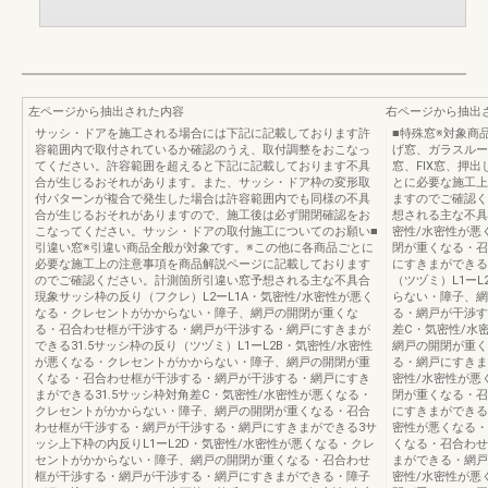
左ページから抽出された内容
右ページから抽出
サッシ・ドアを施工される場合には下記に記載しております許
■特殊窓※対象商
容範囲内で取付されているか確認のうえ、取付調整をおこなっ
げ窓、ガラスルー
てください。許容範囲を超えると下記に記載しております不具
窓、FIX窓、押
合が生じるおそれがあります。また、サッシ・ドア枠の変形取
とに必要な施工上
付パターンが複合で発生した場合は許容範囲内でも同様の不具
ますのでご確認く
合が生じるおそれがありますので、施工後は必ず開閉確認をお
想される主な不具
こなってください。サッシ・ドアの取付施工についてのお願い■
密性/水密性が悪
引違い窓※引違い商品全般が対象です。※この他に各商品ごとに
閉が重くなる・召
必要な施工上の注意事項を商品解説ページに記載しております
にすきまができる
のでご確認ください。計測箇所引違い窓予想される主な不具合
（ツヅミ）L1ー
現象サッシ枠の反り（フクレ）L2ーL1A・気密性/水密性が悪く
らない・障子、網
なる・クレセントがかからない・障子、網戸の開閉が重くな
る・網戸が干渉す
る・召合わせ框が干渉する・網戸が干渉する・網戸にすきまが
差C・気密性/水
できる31.5サッシ枠の反り（ツヅミ）L1ーL2B・気密性/水密性
網戸の開閉が重く
が悪くなる・クレセントがかからない・障子、網戸の開閉が重
る・網戸にすきま
くなる・召合わせ框が干渉する・網戸が干渉する・網戸にすき
密性/水密性が悪
まができる31.5サッシ枠対角差C・気密性/水密性が悪くなる・
閉が重くなる・召
クレセントがかからない・障子、網戸の開閉が重くなる・召合
にすきまができる3
わせ框が干渉する・網戸が干渉する・網戸にすきまができる3サ
密性が悪くなる・
ッシ上下枠の内反りL1ーL2D・気密性/水密性が悪くなる・クレ
くなる・召合わせ
セントがかからない・障子、網戸の開閉が重くなる・召合わせ
まができる・網戸
框が干渉する・網戸が干渉する・網戸にすきまができる・障子
密性/水密性が悪