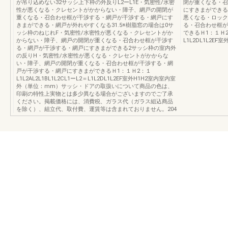
が吊り込めない32サッシ上下枠の外反りL2ーL1E・気密性/水密
閉が重くなる・召
性が悪くなる・クレセントがかからない・障子、網戸の開閉が
にすきまができる
重くなる・召合わせ框が干渉する・網戸が干渉する・網戸にす
悪くなる・ロック
きまができる・網戸が外れやすくなる31.5※樹脂窓の場合は0サ
る・召合わせ框が
ッシ枠のねじれF・気密性/水密性が悪くなる・クレセントがか
できるＨ1：１Ｈ2：１
からない・障子、網戸の開閉が重くなる・召合わせ框が干渉す
L1L2DL1L2E
る・網戸が干渉する・網戸にすきまができる2サッシ枠の室内外
の反りH・気密性/水密性が悪くなる・クレセントがかからな
い・障子、網戸の開閉が重くなる・召合わせ框が干渉する・網
戸が干渉する・網戸にすきまができるＨ1：１Ｈ2：１
L1L2AL2L1BL1L2CL1ーL2＝L1L2DL1L2EF室外H1H2室内室内室
外（単位：mm）サッシ・ドアの取扱いについて商品の色は、
印刷の特性上実物とは多少異なる場合がございますのでご了承
ください。掲載価格には、消費税、ガラス代（ガラス組込商品
を除く）、組立代、取付費、運賃等は含まれておりません。204