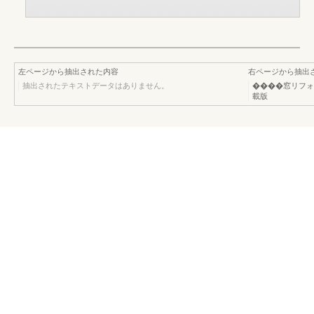
左ページから抽出された内容
右ページから抽出
抽出されたテキストデータはありません。
����窓リフォ
載版