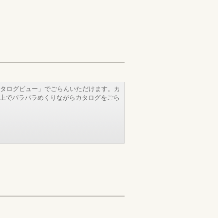
タログビュー」でごらんいただけます。カ
b上でパラパラめくりながらカタログをごら