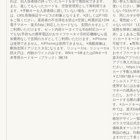
れば、旧入居者様の持っていたカードを全て無効化できます。
買い替えた場合は
また、返してもらったカードを、空室管理用として再利用でき
使いください。隣
ます。※手動キーを入居者様に渡していない場合。カザスプラス
しない?Q3カザス
は、LIXIL長期保証サービスの対象となります。※詳しくはP.102
り、同じカギが存
をご覧ください。退居者の不当滞在を防止※空渡し時選択品1234
ん。電気錠って、
電子マネー・楽天Edyに対応したカードなら、玄関のカギとして
ゃないの?Q1「
ご利用いただけます。セット内容ケータイでも!Edy対応カード
状態を簡単に確認
でも!お手持ちの携帯電話がおサイフケータイⓇ対応機種なら追
赤）よくあるご質
加費用なしで玄関のカギとしてご利用いただけます。※iPhone
ド/カードキー/
は使用できません。※iPhoneは使用できません。※掲載画像は、
可能です。●専用
断熱玄関ドアジエスタ2になります。リジェーロα、リジェーロα
ラスでリモコンキ
防火戸は、内観ホワイトのみです。WNキー5本またはDNキー5
おサイフケータイ
本専用カードキー（ブラック）3枚18
楽天Edyアプリ
アプリ導入方法は
ださい。https:/
カード手配も簡単
￥2,100/1枚キ
クシルストアでご
使用するにはお金
マネーの残高がな
ただし、おサイフ
ロードする際の通
す。※カードキー
外では、楽天Ed
ジェーロαリジェ
格別デザイン一覧
ガラス寸法公式主
価格表キーシステ
商品の色は、印刷
ますのでご了承く