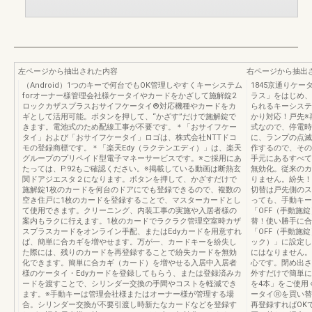
左ページから抽出された内容
右ページから抽出
（Android）1つのキーで何台でもOK管理しやすくキーシステム
1845京通りケ
forオーナー様管理会社様ケータイやカードをかざして施解錠2
ラス」をはじめ、
ロックカザスプラスおサイフケータイ®対応機種やカードをカ
られるキーシステ
ギとして活用可能。ボタンを押して、“かざす”だけで施解錠で
かり対応！戸先※
きます。電池式のため配線工事が不要です。＊「おサイフケー
式なので、停電時
タイ」および「おサイフケータイ」ロゴは、株式会社NTTドコ
に、ランプの点滅
モの登録商標です。＊「楽天Edy（ラクテンエディ）」は、楽天
作するので、その
グループのプリペイド型電子マネーサービスです。※ご採用にあ
手元にあるすべて
たっては、P.92もご確認ください。※掲載している動画は断熱玄
無効化。従来のカ
関ドアジエスタ２になります。ボタンを押して、かざすだけで
りません。紛失！
施解錠1枚のカードを何台のドアにでも登録できるので、複数の
切替は戸先側のス
空き住戸に1枚のカードを登録することで、マスターカードとし
っても、手動キー
て使用できます。クリーニング、内装工事の実施や入居者様の
「OFF（手動施
案内もラクに行えます。1枚のカードでラクラク管理空室時カザ
替！使い勝手に合
スプラスカードをオンライン手配、またはEdyカードを用意すれ
「OFF（手動施
ば、簡単に合カギを増やせます。万が一、カードキーを紛失し
ック）」に設定し
た際には、残りのカードを再登録することで紛失カードを無効
にはなりません。
化できます。簡単に合カギ（カード）を増やせる入居中入居者
心です。閉め出さ
様のケータイ・Edyカードを登録してもらう、または登録済みカ
外すだけで簡単に
ードを渡すことで、シリンダー交換の手間やコストを軽減でき
を4本」をご使用
ます。※手動キーは管理会社様またはオーナー様が管理する場
ータイⓇを買い替
合。シリンダー交換が不要引渡し時新たなカードなどを登録す
再登録すればOK